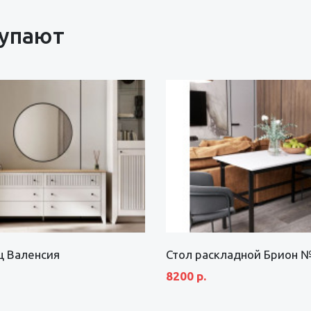
купают
щ Валенсия
Стол раскладной Брион 
8200 р.