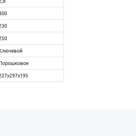
2,8
300
230
250
Ключевой
Порошковое
227x297x195