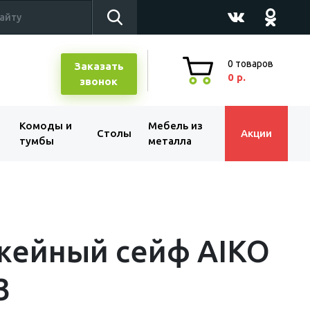
0
товаров
Заказать
0 р.
звонок
Комоды и
Мебель из
Столы
Акции
тумбы
металла
жейный сейф AIKO
3