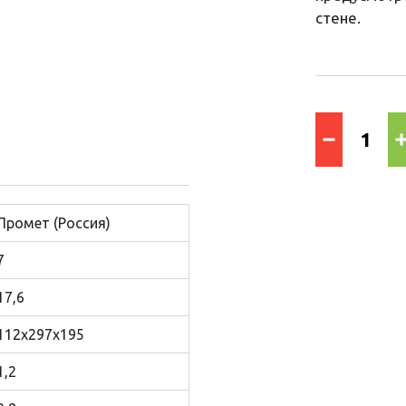
стене.
Промет (Россия)
7
17,6
112x297x195
1,2