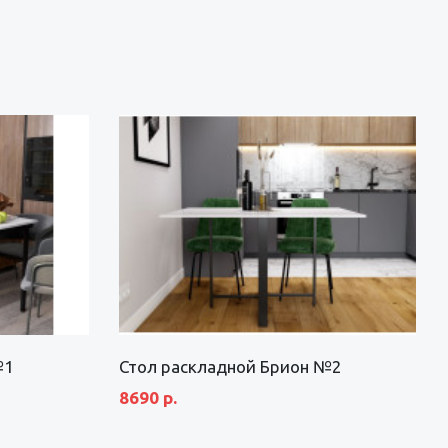
№1
Стол раскладной Брион №2
8690 р.