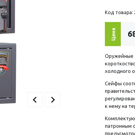
Код товара: 
Цена
6
Оружейные 
короткоство
холодного о
Сейфы соот
правительст
регулирован
к нему на т
Комплектую
патронным 
предусмотре