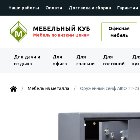
Наши работы
Оплата
Доставка и сборка
Гарантии
МЕБЕЛЬНЫЙ КУБ
Офисная
Мебель по низким ценам
мебель
Для дачи и
Для
Для
Для
Дл
отдыха
офиса
спальни
гостиной
кух
Мебель из металла
Оружейный сейф AIKO TT-23