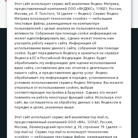
Этот сайт использует сервис веб-аналитики Яндекс Метрика,
предоставляемый компанией ООО «ЯНДЕКС», 119021, Россия,
Москва, ул. Л. Толстого, 16 (далее — Яндекс). Сервис Яндекс
Метрика использует технологию «cookie» — небольшие
текстовые файлы, размещаемые на компьютере
пользователей с целью анализа их пользовательской
активности. Собранная при помощи cookie информация не
Наши работы
Оплата
может идентифицировать вас, однако может помочь нам
улучшить работу нашего сайта. Информация об
Доставка и сборка
Гарантии
использовании вами данного сайта, собранная при помощи
cookie, будет передаваться Яндексу и храниться на сервере
Карьера в компании
Контакты
Яндекса в ЕС и Российской Федерации. Яндекс будет
обрабатывать эту информацию для оценки использования
вами сайта, составления для нас отчетов о деятельности
Принимаем к оплате
нашего сайта, и предоставления других услуг. Яндекс
обрабатывает эту информацию в порядке, установленном в
условиях использования сервиса Яндекс Метрика. Вы можете
отказаться от использования cookies, выбрав
соответствующие настройки в браузере. Однако это может
повлиять на работу некоторых функций сайта. Используя этот
Наличные
сайт, вы соглашаетесь на обработку данных о вас Яндексом в
порядке и целях, указанных выше.
пл. Соляная, 6, стр. 16
Этот сайт использует сервис веб-аналитики top.mail.ru,
предоставляемый компанией ООО «ВК», 125167, Россия,
8 (3822) 60-70-30
Москва, Ленинградский проспект д. 39, строение 79. (далее —
top.mail.ru). Сервис top.mail.ru использует технологию
8 (3822) 50-39-09
«cookie» — небольшие текстовые файлы, размещаемые на