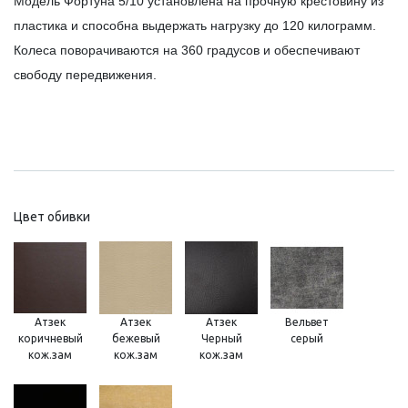
Модель Фортуна 5/10 установлена на прочную крестовину из
пластика и способна выдержать нагрузку до 120 килограмм.
Колеса поворачиваются на 360 градусов и обеспечивают
свободу передвижения.
Цвет обивки
Атзек
Атзек
Атзек
Вельвет
коричневый
бежевый
Черный
серый
кож.зам
кож.зам
кож.зам