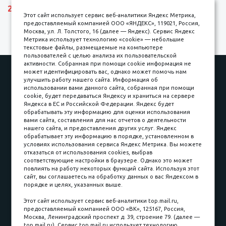
27690 р.
Этот сайт использует сервис веб-аналитики Яндекс Метрика,
предоставляемый компанией ООО «ЯНДЕКС», 119021, Россия,
Москва, ул. Л. Толстого, 16 (далее — Яндекс). Сервис Яндекс
Метрика использует технологию «cookie» — небольшие
текстовые файлы, размещаемые на компьютере
пользователей с целью анализа их пользовательской
активности. Собранная при помощи cookie информация не
Наши работы
Оплата
может идентифицировать вас, однако может помочь нам
улучшить работу нашего сайта. Информация об
Доставка и сборка
Гарантии
использовании вами данного сайта, собранная при помощи
cookie, будет передаваться Яндексу и храниться на сервере
Карьера в компании
Контакты
Яндекса в ЕС и Российской Федерации. Яндекс будет
обрабатывать эту информацию для оценки использования
вами сайта, составления для нас отчетов о деятельности
Принимаем к оплате
нашего сайта, и предоставления других услуг. Яндекс
обрабатывает эту информацию в порядке, установленном в
условиях использования сервиса Яндекс Метрика. Вы можете
отказаться от использования cookies, выбрав
соответствующие настройки в браузере. Однако это может
повлиять на работу некоторых функций сайта. Используя этот
Наличные
сайт, вы соглашаетесь на обработку данных о вас Яндексом в
порядке и целях, указанных выше.
пл. Соляная, 6, стр. 16
Этот сайт использует сервис веб-аналитики top.mail.ru,
предоставляемый компанией ООО «ВК», 125167, Россия,
8 (3822) 60-70-30
Москва, Ленинградский проспект д. 39, строение 79. (далее —
top.mail.ru). Сервис top.mail.ru использует технологию