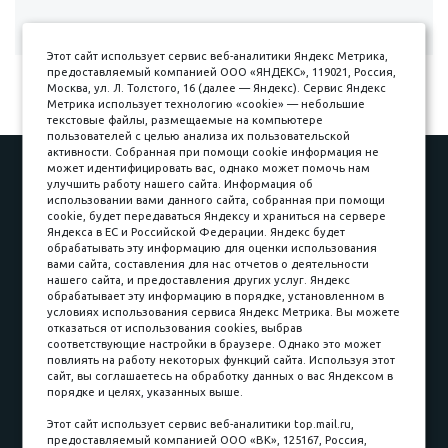
Показано с 1 по 1 из 1
Этот сайт использует сервис веб-аналитики Яндекс Метрика,
предоставляемый компанией ООО «ЯНДЕКС», 119021, Россия,
Москва, ул. Л. Толстого, 16 (далее — Яндекс). Сервис Яндекс
Метрика использует технологию «cookie» — небольшие
текстовые файлы, размещаемые на компьютере
пользователей с целью анализа их пользовательской
активности. Собранная при помощи cookie информация не
может идентифицировать вас, однако может помочь нам
Наши работы
Оплата
улучшить работу нашего сайта. Информация об
Доставка и сборка
Гарантии
использовании вами данного сайта, собранная при помощи
cookie, будет передаваться Яндексу и храниться на сервере
Карьера в компании
Контакты
Яндекса в ЕС и Российской Федерации. Яндекс будет
обрабатывать эту информацию для оценки использования
вами сайта, составления для нас отчетов о деятельности
Принимаем к оплате
нашего сайта, и предоставления других услуг. Яндекс
обрабатывает эту информацию в порядке, установленном в
условиях использования сервиса Яндекс Метрика. Вы можете
отказаться от использования cookies, выбрав
соответствующие настройки в браузере. Однако это может
повлиять на работу некоторых функций сайта. Используя этот
Наличные
сайт, вы соглашаетесь на обработку данных о вас Яндексом в
порядке и целях, указанных выше.
пл. Соляная, 6, стр. 16
Этот сайт использует сервис веб-аналитики top.mail.ru,
предоставляемый компанией ООО «ВК», 125167, Россия,