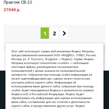
Практик СВ-22
27040 р.
1
2
Показано с 1 по 12 из 13
Этот сайт использует сервис веб-аналитики Яндекс Метрика,
предоставляемый компанией ООО «ЯНДЕКС», 119021, Россия,
Москва, ул. Л. Толстого, 16 (далее — Яндекс). Сервис Яндекс
Метрика использует технологию «cookie» — небольшие
текстовые файлы, размещаемые на компьютере
пользователей с целью анализа их пользовательской
активности. Собранная при помощи cookie информация не
может идентифицировать вас, однако может помочь нам
Наши работы
Оплата
улучшить работу нашего сайта. Информация об
Доставка и сборка
Гарантии
использовании вами данного сайта, собранная при помощи
cookie, будет передаваться Яндексу и храниться на сервере
Карьера в компании
Контакты
Яндекса в ЕС и Российской Федерации. Яндекс будет
обрабатывать эту информацию для оценки использования
вами сайта, составления для нас отчетов о деятельности
Принимаем к оплате
нашего сайта, и предоставления других услуг. Яндекс