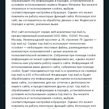
обрабатывает эту информацию в порядке, установленном в
условиях использования сервиса Яндекс Метрика. Вы можете
отказаться от использования cookies, выбрав
соответствующие настройки в браузере. Однако это может
повлиять на работу некоторых функций сайта. Используя этот
Наличные
сайт, вы соглашаетесь на обработку данных о вас Яндексом в
порядке и целях, указанных выше.
пл. Соляная, 6, стр. 16
Этот сайт использует сервис веб-аналитики top.mail.ru,
предоставляемый компанией ООО «ВК», 125167, Россия,
8 (3822) 60-70-30
Москва, Ленинградский проспект д. 39, строение 79. (далее —
top.mail.ru). Сервис top.mail.ru использует технологию
8 (3822) 50-39-09
«cookie» — небольшие текстовые файлы, размещаемые на
компьютере пользователей с целью анализа их
8 (3822) 22-77-68
пользовательской активности. Собранная при помощи cookie
информация не может идентифицировать вас, однако может
помочь нам улучшить работу нашего сайта. Информация об
использовании вами данного сайта, собранная при помощи
8 (3822) 50-48-50
cookie, будет передаваться top.mail.ru и храниться на сервере
top.mail.ru в ЕС и Российской Федерации. top.mail.ru будет
8 (3822) 65-42-10
обрабатывать эту информацию для оценки использования
вами сайта, составления для нас отчетов о деятельности
нашего сайта, и предоставления других услуг. top.mail.ru
обрабатывает эту информацию в порядке, установленном в
© 2015-2026. Компания «Мебельный куб».
условиях использования сервиса top.mail.ru. Вы можете
отказаться от использования cookies, выбрав
ИП Саворенко Валерий Александрович. Россия, г. Томск, пл.
соответствующие настройки в браузере. Однако это может
Соляная, 6 стр. 16, Цокольный этаж
повлиять на работу некоторых функций сайта. Используя этот