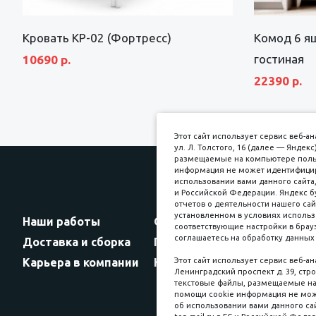
Кровать КР-02 (Фортресс)
Комод 6 я
гостиная
10690 р.
22390 р.
Этот сайт использует сервис веб-
ул. Л. Толстого, 16 (далее — Янде
размещаемые на компьютере пользо
информация не может идентифициро
использовании вами данного сайта,
и Российской Федерации. Яндекс б
Прин
отчетов о деятельности нашего сай
установленном в условиях использ
Наши работы
Оплата
соответствующие настройки в брауз
соглашаетесь на обработку данных 
Доставка и сборка
Гарантии
Карьера в компании
Контакты
Этот сайт использует сервис веб-а
Ленинградский проспект д. 39, стро
текстовые файлы, размещаемые на 
помощи cookie информация не мож
об использовании вами данного сай