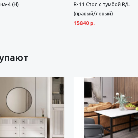
на-4 (Н)
R-11 Стол с тумбой R/L
(правый/левый)
15840 р.
купают