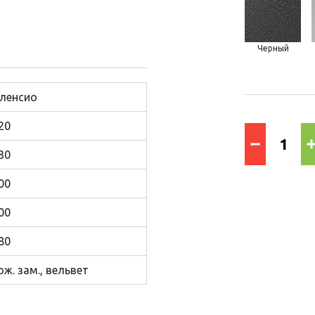
Черный
ленсио
20
30
00
00
80
ож. зам., вельвет