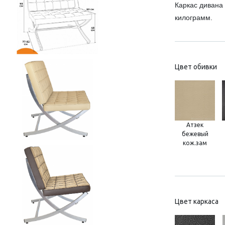
Каркас дивана
килограмм.
Цвет обивки
Атзек
бежевый
кож.зам
Цвет каркаса