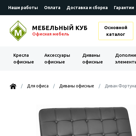
Наши работы
Оплата
Доставка и сборка
Гарантии
МЕБЕЛЬНЫЙ КУБ
Основной
Офисная мебель
каталог
Kресла
Аксессуары
Диваны
Дополни
офисные
офисные
офисные
элемент
Для офиса
Диваны офисные
Диван Фортуна 