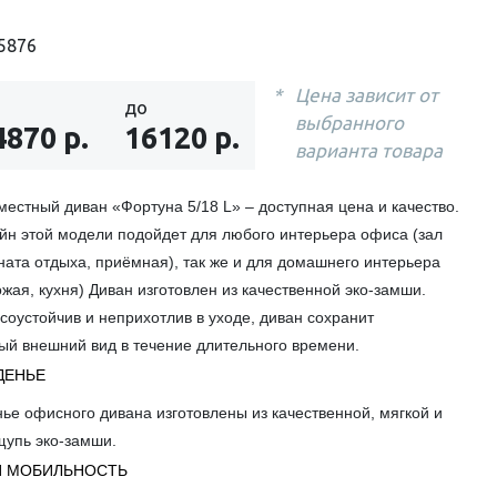
5876
Цена зависит от
до
выбранного
4870 р.
16120 р.
варианта товара
естный диван «Фортуна 5/18 L» – доступная цена и качество.
йн этой модели подойдет для любого интерьера офиса (зал
ната отдыха, приёмная), так же и для домашнего интерьера
ожая, кухня) Диван изготовлен из качественной эко-замши.
соустойчив и неприхотлив в уходе, диван сохранит
ый внешний вид в течение длительного времени.
ДЕНЬЕ
ье офисного дивана изготовлены из качественной, мягкой и
щупь эко-замши.
И МОБИЛЬНОСТЬ