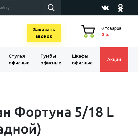
0
товаров
Заказать
0 р.
звонок
Стулья
Тумбы
Шкафы
Акции
офисные
офисные
офисные
н Фортуна 5/18 L
адной)