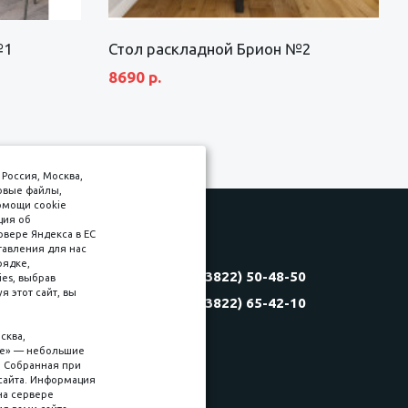
№1
Стол раскладной Брион №2
8690 р.
Россия, Москва,
товые файлы,
омощи cookie
ция об
рвере Яндекса в ЕС
тавления для нас
Соляная, 6, стр. 16
рядке,
8 (3822) 50-48-50
es, выбрав
(3822) 60-70-30
 этот сайт, вы
8 (3822) 65-42-10
(3822) 50-39-09
(3822) 22-77-68
сква,
kie» — небольшие
. Собранная при
сайта. Информация
на сервере