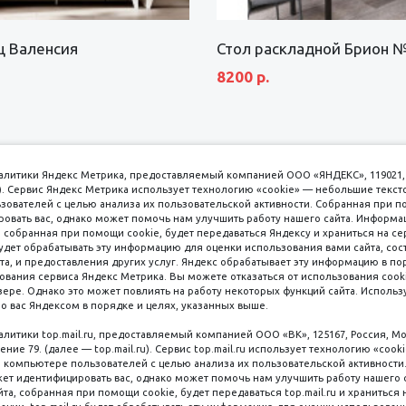
щ Валенсия
Стол раскладной Брион 
8200 р.
аналитики Яндекс Метрика, предоставляемый компанией ООО «ЯНДЕКС», 119021, 
кс). Сервис Яндекс Метрика использует технологию «cookie» — небольшие текс
вателей с целью анализа их пользовательской активности. Собранная при п
вать вас, однако может помочь нам улучшить работу нашего сайта. Информа
 собранная при помощи cookie, будет передаваться Яндексу и храниться на се
удет обрабатывать эту информацию для оценки использования вами сайта, сос
имаем к оплате
пл. 
та, и предоставления других услуг. Яндекс обрабатывает эту информацию в по
ования сервиса Яндекс Метрика. Вы можете отказаться от использования cooki
8 
ере. Однако это может повлиять на работу некоторых функций сайта. Используя
о вас Яндексом в порядке и целях, указанных выше.
8 
8 
налитики top.mail.ru, предоставляемый компанией ООО «ВК», 125167, Россия, Мо
Наличные
ение 79. (далее — top.mail.ru). Сервис top.mail.ru использует технологию «coo
компьютере пользователей с целью анализа их пользовательской активности
ет идентифицировать вас, однако может помочь нам улучшить работу нашего 
та, собранная при помощи cookie, будет передаваться top.mail.ru и храниться 