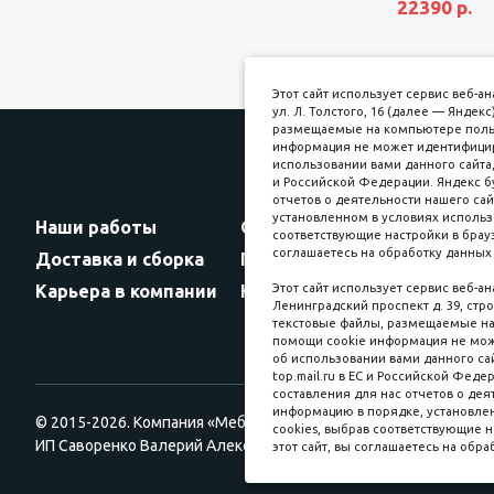
22390 р.
Этот сайт использует сервис веб-
ул. Л. Толстого, 16 (далее — Янде
размещаемые на компьютере пользо
информация не может идентифициро
использовании вами данного сайта,
и Российской Федерации. Яндекс б
Прин
отчетов о деятельности нашего сай
установленном в условиях использ
Наши работы
Оплата
соответствующие настройки в брауз
соглашаетесь на обработку данных 
Доставка и сборка
Гарантии
Карьера в компании
Контакты
Этот сайт использует сервис веб-а
Ленинградский проспект д. 39, стро
текстовые файлы, размещаемые на 
помощи cookie информация не мож
об использовании вами данного сай
top.mail.ru в ЕС и Российской Феде
составления для нас отчетов о деят
информацию в порядке, установлен
© 2015-2026. Компания «Мебельный куб».
cookies, выбрав соответствующие н
ИП Саворенко Валерий Александрович. Россия, г. Томск, пл. Со
этот сайт, вы соглашаетесь на обра