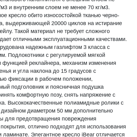
/м3 и внутренним слоем не менее 70 кг/м3.
ое кресло обито износостойкой тканью черно-
та, выдерживающей 20000 циклов на истирание
ейлу. Такой материал не требует сложного
адает отличными эксплуатационными качествами.
рудована надежным газлифтом 3 класса с
мм. Подлокотники с регулируемой мягкой
и функцией реклайнера, механизм изменения
нья и угла наклона до 15 градусов с
ью фиксации в рабочем положении,
мый подголовник и поясничная подушка
ринять комфортную позу, снять напряжение с
ка. Высококачественные полиамидные ролики с
 дизайном диаметром 50 мм дополнительно
ы для предотвращения повреждения
 покрытия, отлично подходят для использования
и ламинате. Элегантное кресло iBear отличается