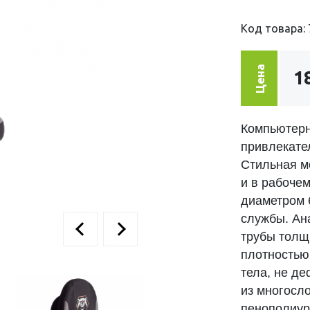
Код товара: 
Цена
1
Компьютерн
привлекате
Стильная мо
и в рабочем
диаметром 6
службы. Ан
трубы толщ
плотностью 
тела, не д
из многосл
пенополиур