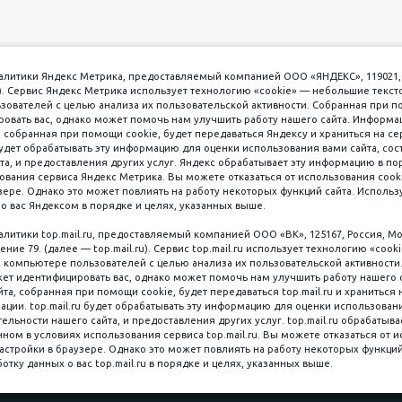
аналитики Яндекс Метрика, предоставляемый компанией ООО «ЯНДЕКС», 119021, 
кс). Сервис Яндекс Метрика использует технологию «cookie» — небольшие текс
вателей с целью анализа их пользовательской активности. Собранная при п
вать вас, однако может помочь нам улучшить работу нашего сайта. Информа
 собранная при помощи cookie, будет передаваться Яндексу и храниться на се
удет обрабатывать эту информацию для оценки использования вами сайта, сос
имаем к оплате
пл. 
та, и предоставления других услуг. Яндекс обрабатывает эту информацию в по
ования сервиса Яндекс Метрика. Вы можете отказаться от использования cooki
8 
ере. Однако это может повлиять на работу некоторых функций сайта. Используя
о вас Яндексом в порядке и целях, указанных выше.
8 
8 
налитики top.mail.ru, предоставляемый компанией ООО «ВК», 125167, Россия, Мо
Наличные
ение 79. (далее — top.mail.ru). Сервис top.mail.ru использует технологию «coo
компьютере пользователей с целью анализа их пользовательской активности
ет идентифицировать вас, однако может помочь нам улучшить работу нашего 
та, собранная при помощи cookie, будет передаваться top.mail.ru и храниться 
рации. top.mail.ru будет обрабатывать эту информацию для оценки использован
ельности нашего сайта, и предоставления других услуг. top.mail.ru обрабатыва
ном в условиях использования сервиса top.mail.ru. Вы можете отказаться от 
астройки в браузере. Однако это может повлиять на работу некоторых функций
Мы в со
ляная, 6 стр. 16, Цокольный этаж
ботку данных о вас top.mail.ru в порядке и целях, указанных выше.