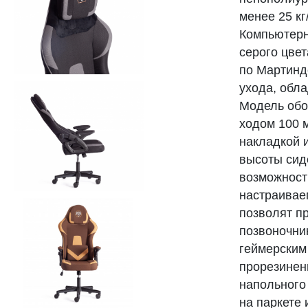
менее 25 кг
Компьютерн
серого цве
по Мартинд
ухода, обл
Модель обо
ходом 100 
накладкой 
высоты сиде
возможност
настраивае
позволят п
позвоночни
геймерским
прорезинен
напольного
на паркете 