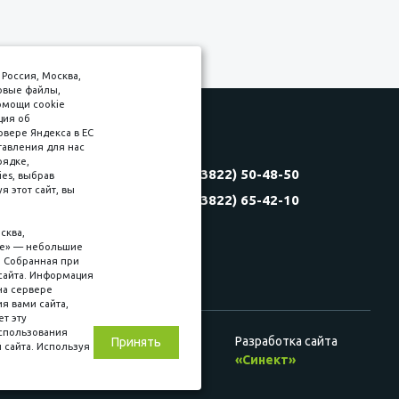
Россия, Москва,
товые файлы,
омощи cookie
ция об
рвере Яндекса в ЕС
тавления для нас
Соляная, 6, стр. 16
рядке,
8 (3822) 50-48-50
es, выбрав
(3822) 60-70-30
 этот сайт, вы
8 (3822) 65-42-10
(3822) 50-39-09
(3822) 22-77-68
сква,
kie» — небольшие
. Собранная при
сайта. Информация
на сервере
ия вами сайта,
ет эту
использования
Разработка сайта
Принять
 сайта. Используя
ц. сетях
«Синект»