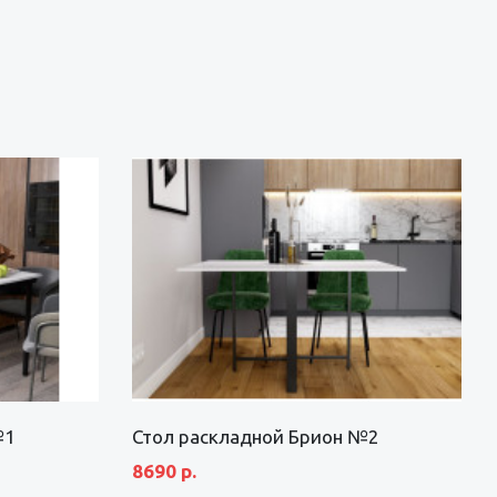
№1
Стол раскладной Брион №2
8690 р.