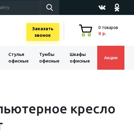
0
товаров
Заказать
0 р.
звонок
Стулья
Тумбы
Шкафы
Акции
офисные
офисные
офисные
пьютерное кресло
r