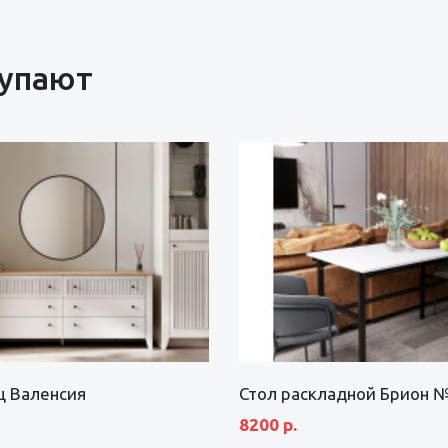
купают
щ Валенсия
Стол раскладной Брион 
8200 р.