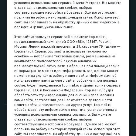
условиях использования сервиса Яндекс Метрика. Вы можете
отказаться от использования cookies, выбрав
соответствующие настройки в браузере. Однако это может
повлиять на работу некоторых функций сайта. Используя этот
Наличные
сайт, вы соглашаетесь на обработку данных о вас Яндексом в
порядке и целях, указанных выше.
пл. Соляная, 6, стр. 16
Этот сайт использует сервис веб-аналитики top.mail.ru,
предоставляемый компанией ООО «ВК», 125167, Россия,
8 (3822) 60-70-30
Москва, Ленинградский проспект д. 39, строение 79. (далее —
top.mail.ru). Сервис top.mail.ru использует технологию
8 (3822) 50-39-09
«cookie» — небольшие текстовые файлы, размещаемые на
компьютере пользователей с целью анализа их
8 (3822) 22-77-68
пользовательской активности. Собранная при помощи cookie
информация не может идентифицировать вас, однако может
помочь нам улучшить работу нашего сайта. Информация об
использовании вами данного сайта, собранная при помощи
8 (3822) 50-48-50
cookie, будет передаваться top.mail.ru и храниться на сервере
top.mail.ru в ЕС и Российской Федерации. top.mail.ru будет
8 (3822) 65-42-10
обрабатывать эту информацию для оценки использования
вами сайта, составления для нас отчетов о деятельности
нашего сайта, и предоставления других услуг. top.mail.ru
обрабатывает эту информацию в порядке, установленном в
© 2015-2026. Компания «Мебельный куб».
условиях использования сервиса top.mail.ru. Вы можете
отказаться от использования cookies, выбрав
ИП Саворенко Валерий Александрович. Россия, г. Томск, пл.
соответствующие настройки в браузере. Однако это может
Соляная, 6 стр. 16, Цокольный этаж
повлиять на работу некоторых функций сайта. Используя этот
сайт, вы соглашаетесь на обработку данных о вас top.mail.ru в