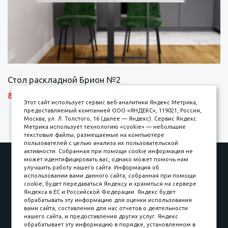
Стол раскладной Брион №2
8690 р.
Этот сайт использует сервис веб-аналитики Яндекс Метрика,
предоставляемый компанией ООО «ЯНДЕКС», 119021, Россия,
Москва, ул. Л. Толстого, 16 (далее — Яндекс). Сервис Яндекс
Метрика использует технологию «cookie» — небольшие
текстовые файлы, размещаемые на компьютере
пользователей с целью анализа их пользовательской
активности. Собранная при помощи cookie информация не
Наши работы
Оплата
может идентифицировать вас, однако может помочь нам
улучшить работу нашего сайта. Информация об
Доставка и сборка
Гарантии
использовании вами данного сайта, собранная при помощи
cookie, будет передаваться Яндексу и храниться на сервере
Карьера в компании
Контакты
Яндекса в ЕС и Российской Федерации. Яндекс будет
обрабатывать эту информацию для оценки использования
вами сайта, составления для нас отчетов о деятельности
Принимаем к оплате
нашего сайта, и предоставления других услуг. Яндекс
обрабатывает эту информацию в порядке, установленном в