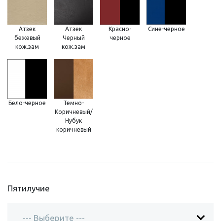
Атзек
Атзек
Красно-
Сине-черное
бежевый
Черный
черное
кож.зам
кож.зам
Бело-черное
Темно-
Коричневый/
Нубук
коричневый
Пятилучие