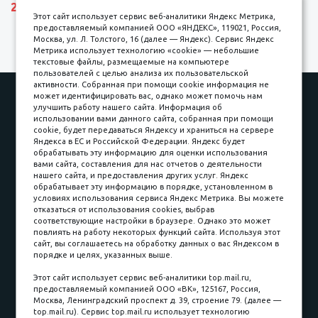
27690 р.
Этот сайт использует сервис веб-аналитики Яндекс Метрика,
предоставляемый компанией ООО «ЯНДЕКС», 119021, Россия,
Москва, ул. Л. Толстого, 16 (далее — Яндекс). Сервис Яндекс
Метрика использует технологию «cookie» — небольшие
текстовые файлы, размещаемые на компьютере
пользователей с целью анализа их пользовательской
активности. Собранная при помощи cookie информация не
Наши работы
Оплата
может идентифицировать вас, однако может помочь нам
улучшить работу нашего сайта. Информация об
Доставка и сборка
Гарантии
использовании вами данного сайта, собранная при помощи
cookie, будет передаваться Яндексу и храниться на сервере
Карьера в компании
Контакты
Яндекса в ЕС и Российской Федерации. Яндекс будет
обрабатывать эту информацию для оценки использования
вами сайта, составления для нас отчетов о деятельности
Принимаем к оплате
нашего сайта, и предоставления других услуг. Яндекс
обрабатывает эту информацию в порядке, установленном в
условиях использования сервиса Яндекс Метрика. Вы можете
отказаться от использования cookies, выбрав
соответствующие настройки в браузере. Однако это может
повлиять на работу некоторых функций сайта. Используя этот
Наличные
сайт, вы соглашаетесь на обработку данных о вас Яндексом в
порядке и целях, указанных выше.
пл. Соляная, 6, стр. 16
Этот сайт использует сервис веб-аналитики top.mail.ru,
предоставляемый компанией ООО «ВК», 125167, Россия,
8 (3822) 60-70-30
Москва, Ленинградский проспект д. 39, строение 79. (далее —
top.mail.ru). Сервис top.mail.ru использует технологию
8 (3822) 50-39-09