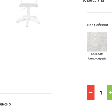
Вес: 7 кг
Цвет обивки
Кож.зам
бело-серый
енсио