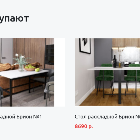
купают
ладной Брион №1
Стол раскладной Брион 
8690 р.