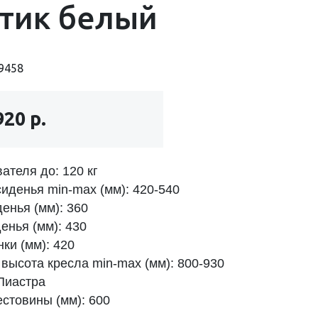
тик белый
9458
920 р.
ателя до: 120 кг
иденья min-max (мм): 420-540
енья (мм): 360
енья (мм): 430
ки (мм): 420
высота кресла min-max (мм): 800-930
Пиастра
естовины (мм): 600