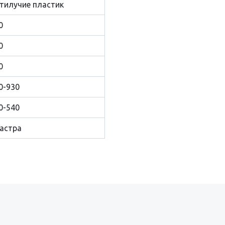
тилучие пластик
0
0
0
0-930
0-540
астра