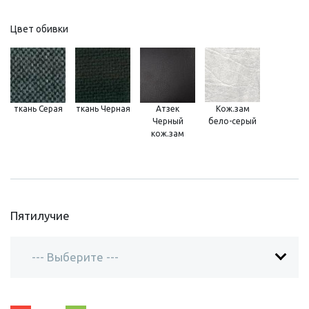
Цвет обивки
ткань Серая
ткань Черная
Атзек
Кож.зам
Черный
бело-серый
кож.зам
Пятилучие