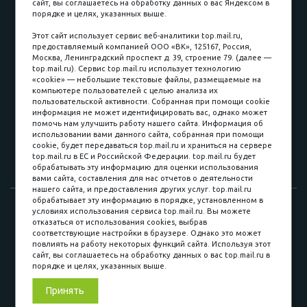
сайт, вы соглашаетесь на обработку данных о вас Яндексом в
порядке и целях, указанных выше.
пл. Соляная, 6, стр. 16
Этот сайт использует сервис веб-аналитики top.mail.ru,
предоставляемый компанией ООО «ВК», 125167, Россия,
8 (3822) 60-70-30
Москва, Ленинградский проспект д. 39, строение 79. (далее —
top.mail.ru). Сервис top.mail.ru использует технологию
8 (3822) 50-39-09
«cookie» — небольшие текстовые файлы, размещаемые на
компьютере пользователей с целью анализа их
8 (3822) 22-77-68
пользовательской активности. Собранная при помощи cookie
информация не может идентифицировать вас, однако может
помочь нам улучшить работу нашего сайта. Информация об
использовании вами данного сайта, собранная при помощи
8 (3822) 50-48-50
cookie, будет передаваться top.mail.ru и храниться на сервере
top.mail.ru в ЕС и Российской Федерации. top.mail.ru будет
8 (3822) 65-42-10
обрабатывать эту информацию для оценки использования
вами сайта, составления для нас отчетов о деятельности
нашего сайта, и предоставления других услуг. top.mail.ru
обрабатывает эту информацию в порядке, установленном в
© 2015-2026. Компания «Мебельный куб».
условиях использования сервиса top.mail.ru. Вы можете
отказаться от использования cookies, выбрав
ИП Саворенко Валерий Александрович. Россия, г. Томск, пл.
соответствующие настройки в браузере. Однако это может
Соляная, 6 стр. 16, Цокольный этаж
повлиять на работу некоторых функций сайта. Используя этот
сайт, вы соглашаетесь на обработку данных о вас top.mail.ru в
порядке и целях, указанных выше.
Мы в соц. сетях
Принять