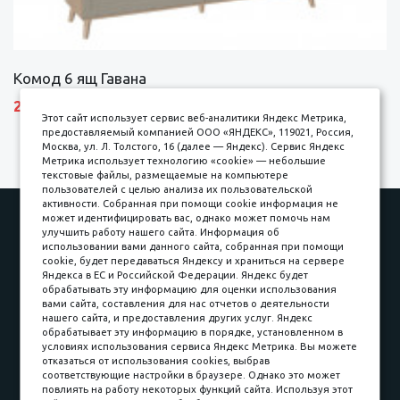
Комод 6 ящ Гавана
27690 р.
Этот сайт использует сервис веб-аналитики Яндекс Метрика,
предоставляемый компанией ООО «ЯНДЕКС», 119021, Россия,
Москва, ул. Л. Толстого, 16 (далее — Яндекс). Сервис Яндекс
Метрика использует технологию «cookie» — небольшие
текстовые файлы, размещаемые на компьютере
пользователей с целью анализа их пользовательской
активности. Собранная при помощи cookie информация не
Наши работы
Оплата
может идентифицировать вас, однако может помочь нам
улучшить работу нашего сайта. Информация об
Доставка и сборка
Гарантии
использовании вами данного сайта, собранная при помощи
cookie, будет передаваться Яндексу и храниться на сервере
Карьера в компании
Контакты
Яндекса в ЕС и Российской Федерации. Яндекс будет
обрабатывать эту информацию для оценки использования
вами сайта, составления для нас отчетов о деятельности
Принимаем к оплате
нашего сайта, и предоставления других услуг. Яндекс
обрабатывает эту информацию в порядке, установленном в
условиях использования сервиса Яндекс Метрика. Вы можете
отказаться от использования cookies, выбрав
соответствующие настройки в браузере. Однако это может
повлиять на работу некоторых функций сайта. Используя этот
Наличные