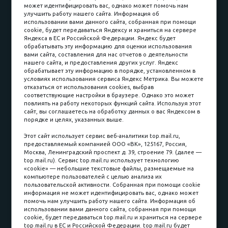
Наши работы
Оплата
может идентифицировать вас, однако может помочь нам
улучшить работу нашего сайта. Информация об
Доставка и сборка
Гарантии
использовании вами данного сайта, собранная при помощи
cookie, будет передаваться Яндексу и храниться на сервере
Карьера в компании
Контакты
Яндекса в ЕС и Российской Федерации. Яндекс будет
обрабатывать эту информацию для оценки использования
вами сайта, составления для нас отчетов о деятельности
Принимаем к оплате
нашего сайта, и предоставления других услуг. Яндекс
обрабатывает эту информацию в порядке, установленном в
условиях использования сервиса Яндекс Метрика. Вы можете
отказаться от использования cookies, выбрав
соответствующие настройки в браузере. Однако это может
повлиять на работу некоторых функций сайта. Используя этот
Наличные
сайт, вы соглашаетесь на обработку данных о вас Яндексом в
порядке и целях, указанных выше.
пл. Соляная, 6, стр. 16
Этот сайт использует сервис веб-аналитики top.mail.ru,
предоставляемый компанией ООО «ВК», 125167, Россия,
8 (3822) 60-70-30
Москва, Ленинградский проспект д. 39, строение 79. (далее —
top.mail.ru). Сервис top.mail.ru использует технологию
8 (3822) 50-39-09
«cookie» — небольшие текстовые файлы, размещаемые на
компьютере пользователей с целью анализа их
8 (3822) 22-77-68
пользовательской активности. Собранная при помощи cookie
информация не может идентифицировать вас, однако может
помочь нам улучшить работу нашего сайта. Информация об
использовании вами данного сайта, собранная при помощи
8 (3822) 50-48-50
cookie, будет передаваться top.mail.ru и храниться на сервере
top.mail.ru в ЕС и Российской Федерации. top.mail.ru будет