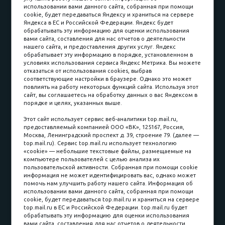
Доставка и сборка
Гарантии
использовании вами данного сайта, собранная при помощи
cookie, будет передаваться Яндексу и храниться на сервере
Карьера в компании
Контакты
Яндекса в ЕС и Российской Федерации. Яндекс будет
обрабатывать эту информацию для оценки использования
вами сайта, составления для нас отчетов о деятельности
Принимаем к оплате
нашего сайта, и предоставления других услуг. Яндекс
обрабатывает эту информацию в порядке, установленном в
условиях использования сервиса Яндекс Метрика. Вы можете
отказаться от использования cookies, выбрав
соответствующие настройки в браузере. Однако это может
повлиять на работу некоторых функций сайта. Используя этот
Наличные
сайт, вы соглашаетесь на обработку данных о вас Яндексом в
порядке и целях, указанных выше.
пл. Соляная, 6, стр. 16
Этот сайт использует сервис веб-аналитики top.mail.ru,
предоставляемый компанией ООО «ВК», 125167, Россия,
8 (3822) 60-70-30
Москва, Ленинградский проспект д. 39, строение 79. (далее —
top.mail.ru). Сервис top.mail.ru использует технологию
8 (3822) 50-39-09
«cookie» — небольшие текстовые файлы, размещаемые на
компьютере пользователей с целью анализа их
8 (3822) 22-77-68
пользовательской активности. Собранная при помощи cookie
информация не может идентифицировать вас, однако может
помочь нам улучшить работу нашего сайта. Информация об
использовании вами данного сайта, собранная при помощи
8 (3822) 50-48-50
cookie, будет передаваться top.mail.ru и храниться на сервере
top.mail.ru в ЕС и Российской Федерации. top.mail.ru будет
8 (3822) 65-42-10
обрабатывать эту информацию для оценки использования
вами сайта, составления для нас отчетов о деятельности