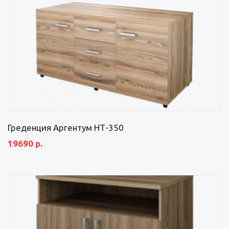
Греденция Аргентум НТ-350
19690 р.