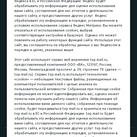
Яндекса в ЕС и Российской Федерации. Яндекс будет
обрабатывать эту информацию для оценки использования
вами сайта, составления для нас отчетов о деятельности
Принимаем к оплате
нашего сайта, и предоставления других услуг. Яндекс
обрабатывает эту информацию в порядке, установленном в
условиях использования сервиса Яндекс Метрика. Вы можете
отказаться от использования cookies, выбрав
соответствующие настройки в браузере. Однако это может
повлиять на работу некоторых функций сайта. Используя этот
Наличные
сайт, вы соглашаетесь на обработку данных о вас Яндексом в
порядке и целях, указанных выше.
пл. Соляная, 6, стр. 16
Этот сайт использует сервис веб-аналитики top.mail.ru,
предоставляемый компанией ООО «ВК», 125167, Россия,
8 (3822) 60-70-30
Москва, Ленинградский проспект д. 39, строение 79. (далее —
top.mail.ru). Сервис top.mail.ru использует технологию
8 (3822) 50-39-09
«cookie» — небольшие текстовые файлы, размещаемые на
компьютере пользователей с целью анализа их
8 (3822) 22-77-68
пользовательской активности. Собранная при помощи cookie
информация не может идентифицировать вас, однако может
помочь нам улучшить работу нашего сайта. Информация об
использовании вами данного сайта, собранная при помощи
8 (3822) 50-48-50
cookie, будет передаваться top.mail.ru и храниться на сервере
top.mail.ru в ЕС и Российской Федерации. top.mail.ru будет
8 (3822) 65-42-10
обрабатывать эту информацию для оценки использования
вами сайта, составления для нас отчетов о деятельности
нашего сайта, и предоставления других услуг. top.mail.ru
обрабатывает эту информацию в порядке, установленном в