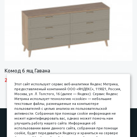
Комод 6 ящ Гавана
27690 р.
Этот сайт использует сервис веб-аналитики Яндекс Метрика,
предоставляемый компанией ООО «ЯНДЕКС», 119021, Россия,
Москва, ул. Л. Толстого, 16 (далее — Яндекс). Сервис Яндекс
Метрика использует технологию «cookie» — небольшие
текстовые файлы, размещаемые на компьютере
пользователей с целью анализа их пользовательской
активности. Собранная при помощи cookie информация не
Наши работы
Оплата
может идентифицировать вас, однако может помочь нам
улучшить работу нашего сайта. Информация об
Доставка и сборка
Гарантии
использовании вами данного сайта, собранная при помощи
cookie, будет передаваться Яндексу и храниться на сервере
Карьера в компании
Контакты