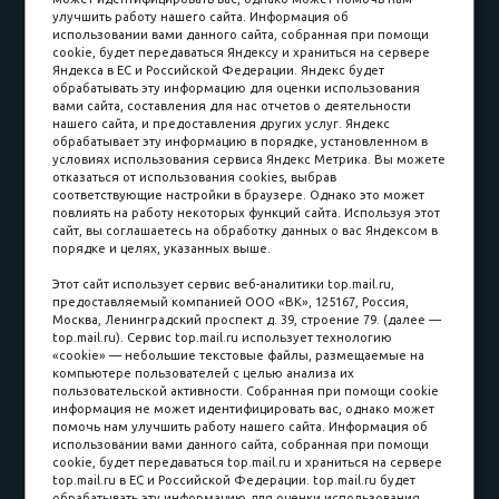
Наши работы
Оплата
улучшить работу нашего сайта. Информация об
Доставка и сборка
Гарантии
использовании вами данного сайта, собранная при помощи
cookie, будет передаваться Яндексу и храниться на сервере
Карьера в компании
Контакты
Яндекса в ЕС и Российской Федерации. Яндекс будет
обрабатывать эту информацию для оценки использования
вами сайта, составления для нас отчетов о деятельности
Принимаем к оплате
нашего сайта, и предоставления других услуг. Яндекс
обрабатывает эту информацию в порядке, установленном в
условиях использования сервиса Яндекс Метрика. Вы можете
отказаться от использования cookies, выбрав
соответствующие настройки в браузере. Однако это может
повлиять на работу некоторых функций сайта. Используя этот
Наличные
сайт, вы соглашаетесь на обработку данных о вас Яндексом в
порядке и целях, указанных выше.
пл. Соляная, 6, стр. 16
Этот сайт использует сервис веб-аналитики top.mail.ru,
предоставляемый компанией ООО «ВК», 125167, Россия,
8 (3822) 60-70-30
Москва, Ленинградский проспект д. 39, строение 79. (далее —
top.mail.ru). Сервис top.mail.ru использует технологию
8 (3822) 50-39-09
«cookie» — небольшие текстовые файлы, размещаемые на
компьютере пользователей с целью анализа их
8 (3822) 22-77-68
пользовательской активности. Собранная при помощи cookie
информация не может идентифицировать вас, однако может
помочь нам улучшить работу нашего сайта. Информация об
использовании вами данного сайта, собранная при помощи
8 (3822) 50-48-50
cookie, будет передаваться top.mail.ru и храниться на сервере
top.mail.ru в ЕС и Российской Федерации. top.mail.ru будет
8 (3822) 65-42-10
обрабатывать эту информацию для оценки использования