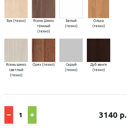
Бук (техно)
Ясень Шимо
Белый
Ольха
тёмный
(техно)
(техно)
(техно)
Ясень шимо
Орех (техно)
Серый
Дуб венге
светлый
(техно)
(техно)
(техно)
3140 р.