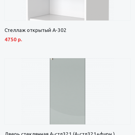
Стеллаж открытый А-302
4750 р.
Дверь стеклянная А-стл321 (А-стл321+фурн.)