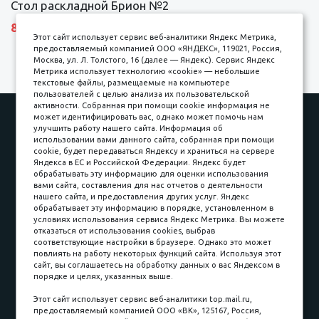
Стол раскладной Брион №2
8690 р.
Этот сайт использует сервис веб-аналитики Яндекс Метрика,
предоставляемый компанией ООО «ЯНДЕКС», 119021, Россия,
Москва, ул. Л. Толстого, 16 (далее — Яндекс). Сервис Яндекс
Метрика использует технологию «cookie» — небольшие
текстовые файлы, размещаемые на компьютере
пользователей с целью анализа их пользовательской
активности. Собранная при помощи cookie информация не
Наши работы
Оплата
может идентифицировать вас, однако может помочь нам
улучшить работу нашего сайта. Информация об
Доставка и сборка
Гарантии
использовании вами данного сайта, собранная при помощи
cookie, будет передаваться Яндексу и храниться на сервере
Карьера в компании
Контакты
Яндекса в ЕС и Российской Федерации. Яндекс будет
обрабатывать эту информацию для оценки использования
вами сайта, составления для нас отчетов о деятельности
Принимаем к оплате
нашего сайта, и предоставления других услуг. Яндекс
обрабатывает эту информацию в порядке, установленном в
условиях использования сервиса Яндекс Метрика. Вы можете
отказаться от использования cookies, выбрав
соответствующие настройки в браузере. Однако это может
повлиять на работу некоторых функций сайта. Используя этот
Наличные
сайт, вы соглашаетесь на обработку данных о вас Яндексом в
порядке и целях, указанных выше.
пл. Соляная, 6, стр. 16
Этот сайт использует сервис веб-аналитики top.mail.ru,
предоставляемый компанией ООО «ВК», 125167, Россия,
8 (3822) 60-70-30