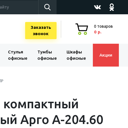
0
товаров
Заказать
0 р.
звонок
Стулья
Тумбы
Шкафы
Акции
офисные
офисные
офисные
ПР
л компактный
ый Арго А-204.60