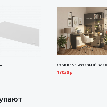
24
Стол компьютерный Воя
17050 р.
купают