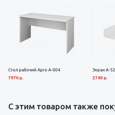
Стол рабочий Арго А-004
Экран А-5
7970 р.
2740 р.
С этим товаром также по