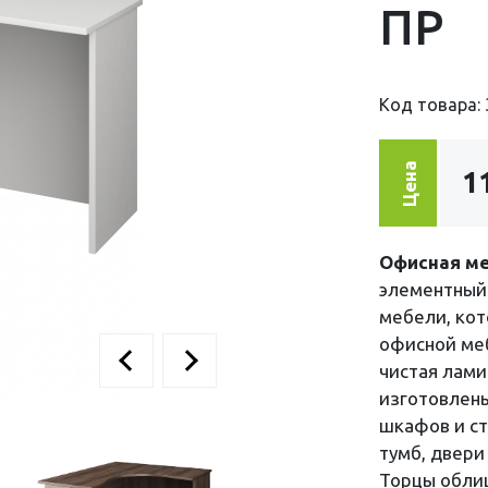
ПР
Код товара: 
Цена
1
Офисная ме
элементный 
мебели, кот
офисной меб
чистая лам
изготовлен
шкафов и с
тумб, двери
Торцы обли