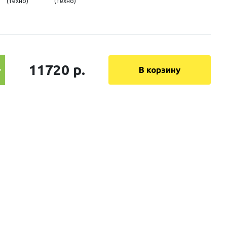
(техно)
(техно)
11720 р.
В корзину