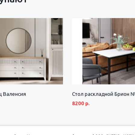
щ Валенсия
Стол раскладной Брион 
8200 р.