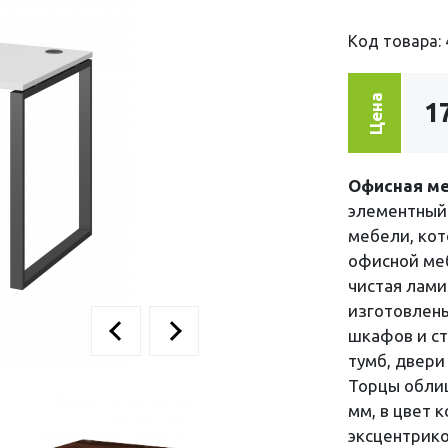
Код товара: 
Цена
1
Офисная ме
элементный 
мебели, кот
офисной меб
чистая лам
изготовлен
шкафов и с
тумб, двери
Торцы обли
мм, в цвет 
эксцентрико