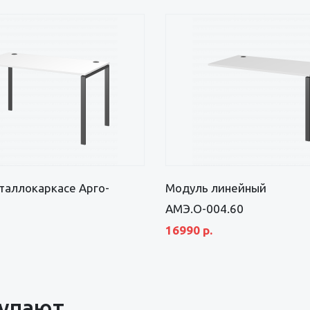
таллокаркасе Арго-
Модуль линейный
АМЭ.О-004.60
16990 р.
купают