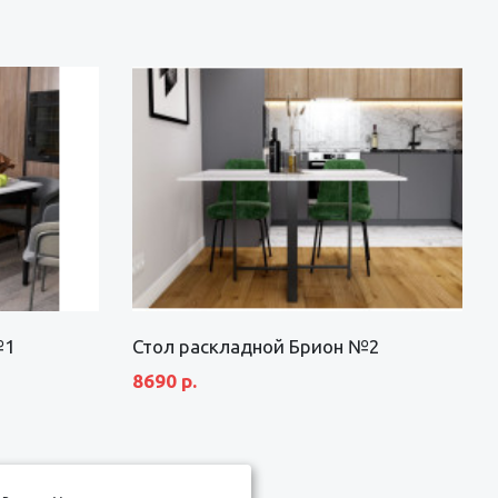
№1
Стол раскладной Брион №2
8690 р.