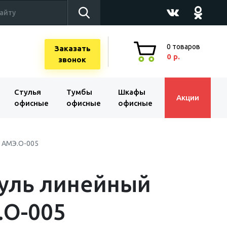
0
товаров
Заказать
0 р.
звонок
Стулья
Тумбы
Шкафы
Акции
офисные
офисные
офисные
 АМЭ.О-005
уль линейный
.О-005