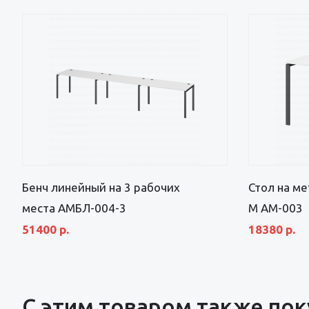
Бенч линейный на 3 рабочих
Стол на ме
места АМБЛ-004-3
М АМ-003
51400 р.
18380 р.
С этим товаром также по