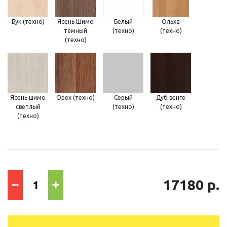
Бук (техно)
Ясень Шимо
Белый
Ольха
тёмный
(техно)
(техно)
(техно)
Ясень шимо
Орех (техно)
Серый
Дуб венге
светлый
(техно)
(техно)
(техно)
17180 р.