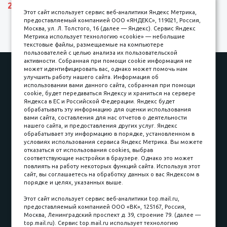
27690 р.
Этот сайт использует сервис веб-аналитики Яндекс Метрика,
предоставляемый компанией ООО «ЯНДЕКС», 119021, Россия,
Москва, ул. Л. Толстого, 16 (далее — Яндекс). Сервис Яндекс
Метрика использует технологию «cookie» — небольшие
текстовые файлы, размещаемые на компьютере
пользователей с целью анализа их пользовательской
активности. Собранная при помощи cookie информация не
Наши работы
Оплата
может идентифицировать вас, однако может помочь нам
улучшить работу нашего сайта. Информация об
Доставка и сборка
Гарантии
использовании вами данного сайта, собранная при помощи
cookie, будет передаваться Яндексу и храниться на сервере
Карьера в компании
Контакты
Яндекса в ЕС и Российской Федерации. Яндекс будет
обрабатывать эту информацию для оценки использования
вами сайта, составления для нас отчетов о деятельности
Принимаем к оплате
нашего сайта, и предоставления других услуг. Яндекс
обрабатывает эту информацию в порядке, установленном в
условиях использования сервиса Яндекс Метрика. Вы можете
отказаться от использования cookies, выбрав
соответствующие настройки в браузере. Однако это может
повлиять на работу некоторых функций сайта. Используя этот
Наличные
сайт, вы соглашаетесь на обработку данных о вас Яндексом в
порядке и целях, указанных выше.
пл. Соляная, 6, стр. 16
Этот сайт использует сервис веб-аналитики top.mail.ru,
предоставляемый компанией ООО «ВК», 125167, Россия,
8 (3822) 60-70-30
Москва, Ленинградский проспект д. 39, строение 79. (далее —
top.mail.ru). Сервис top.mail.ru использует технологию
8 (3822) 50-39-09