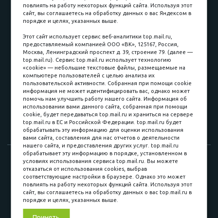
повлиять на работу некоторых функций сайта. Используя этот
Наличные
сайт, вы соглашаетесь на обработку данных о вас Яндексом в
порядке и целях, указанных выше.
пл. Соляная, 6, стр. 16
Этот сайт использует сервис веб-аналитики top.mail.ru,
предоставляемый компанией ООО «ВК», 125167, Россия,
8 (3822) 60-70-30
Москва, Ленинградский проспект д. 39, строение 79. (далее —
top.mail.ru). Сервис top.mail.ru использует технологию
8 (3822) 50-39-09
«cookie» — небольшие текстовые файлы, размещаемые на
компьютере пользователей с целью анализа их
8 (3822) 22-77-68
пользовательской активности. Собранная при помощи cookie
информация не может идентифицировать вас, однако может
помочь нам улучшить работу нашего сайта. Информация об
использовании вами данного сайта, собранная при помощи
8 (3822) 50-48-50
cookie, будет передаваться top.mail.ru и храниться на сервере
top.mail.ru в ЕС и Российской Федерации. top.mail.ru будет
8 (3822) 65-42-10
обрабатывать эту информацию для оценки использования
вами сайта, составления для нас отчетов о деятельности
нашего сайта, и предоставления других услуг. top.mail.ru
обрабатывает эту информацию в порядке, установленном в
© 2015-2026. Компания «Мебельный куб».
условиях использования сервиса top.mail.ru. Вы можете
отказаться от использования cookies, выбрав
ИП Саворенко Валерий Александрович. Россия, г. Томск, пл.
соответствующие настройки в браузере. Однако это может
Соляная, 6 стр. 16, Цокольный этаж
повлиять на работу некоторых функций сайта. Используя этот
сайт, вы соглашаетесь на обработку данных о вас top.mail.ru в
порядке и целях, указанных выше.
Мы в соц. сетях
Принять