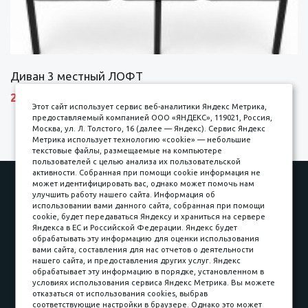
Диван 3 местный ЛОФТ
27600 р.
Этот сайт использует сервис веб-аналитики Яндекс Метрика,
предоставляемый компанией ООО «ЯНДЕКС», 119021, Россия,
Москва, ул. Л. Толстого, 16 (далее — Яндекс). Сервис Яндекс
Метрика использует технологию «cookie» — небольшие
текстовые файлы, размещаемые на компьютере
пользователей с целью анализа их пользовательской
активности. Собранная при помощи cookie информация не
Наши работы
Оплата
может идентифицировать вас, однако может помочь нам
улучшить работу нашего сайта. Информация об
Доставка и сборка
Гарантии
использовании вами данного сайта, собранная при помощи
cookie, будет передаваться Яндексу и храниться на сервере
Карьера в компании
Контакты
Яндекса в ЕС и Российской Федерации. Яндекс будет
обрабатывать эту информацию для оценки использования
вами сайта, составления для нас отчетов о деятельности
Принимаем к оплате
нашего сайта, и предоставления других услуг. Яндекс
обрабатывает эту информацию в порядке, установленном в
условиях использования сервиса Яндекс Метрика. Вы можете
отказаться от использования cookies, выбрав
соответствующие настройки в браузере. Однако это может