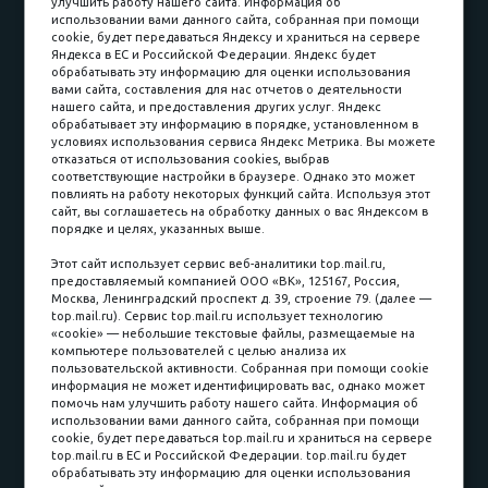
улучшить работу нашего сайта. Информация об
Доставка и сборка
Гарантии
использовании вами данного сайта, собранная при помощи
cookie, будет передаваться Яндексу и храниться на сервере
Карьера в компании
Контакты
Яндекса в ЕС и Российской Федерации. Яндекс будет
обрабатывать эту информацию для оценки использования
вами сайта, составления для нас отчетов о деятельности
Принимаем к оплате
нашего сайта, и предоставления других услуг. Яндекс
обрабатывает эту информацию в порядке, установленном в
условиях использования сервиса Яндекс Метрика. Вы можете
отказаться от использования cookies, выбрав
соответствующие настройки в браузере. Однако это может
повлиять на работу некоторых функций сайта. Используя этот
Наличные
сайт, вы соглашаетесь на обработку данных о вас Яндексом в
порядке и целях, указанных выше.
пл. Соляная, 6, стр. 16
Этот сайт использует сервис веб-аналитики top.mail.ru,
предоставляемый компанией ООО «ВК», 125167, Россия,
8 (3822) 60-70-30
Москва, Ленинградский проспект д. 39, строение 79. (далее —
top.mail.ru). Сервис top.mail.ru использует технологию
8 (3822) 50-39-09
«cookie» — небольшие текстовые файлы, размещаемые на
компьютере пользователей с целью анализа их
8 (3822) 22-77-68
пользовательской активности. Собранная при помощи cookie
информация не может идентифицировать вас, однако может
помочь нам улучшить работу нашего сайта. Информация об
использовании вами данного сайта, собранная при помощи
8 (3822) 50-48-50
cookie, будет передаваться top.mail.ru и храниться на сервере
top.mail.ru в ЕС и Российской Федерации. top.mail.ru будет
8 (3822) 65-42-10
обрабатывать эту информацию для оценки использования