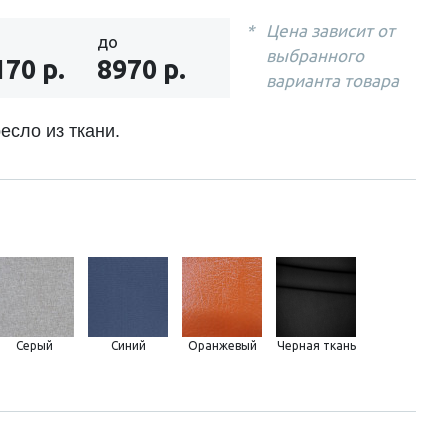
Цена зависит от
до
выбранного
170 р.
8970 р.
варианта товара
есло из ткани.
Серый
Синий
Оранжевый
Черная ткань