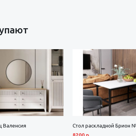
купают
щ Валенсия
Стол раскладной Брион 
8200 р.