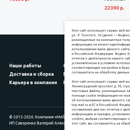
22390 р.
Этот сайт использует сервис веб-
ул. Л. Толстого, 16 (далее — Янде
размещаемые на компьютере пользо
информация не может идентифициро
использовании вами данного сайта,
и Российской Федерации. Яндекс б
Прин
отчетов о деятельности нашего сай
установленном в условиях использ
Наши работы
Оплата
соответствующие настройки в брауз
соглашаетесь на обработку данных 
Доставка и сборка
Гарантии
Карьера в компании
Контакты
Этот сайт использует сервис веб-а
Ленинградский проспект д. 39, стро
текстовые файлы, размещаемые на 
помощи cookie информация не мож
об использовании вами данного сай
top.mail.ru в ЕС и Российской Феде
составления для нас отчетов о деят
информацию в порядке, установлен
© 2015-2026. Компания «Мебельный куб».
cookies, выбрав соответствующие н
ИП Саворенко Валерий Александрович. Россия, г. Томск, пл. Со
этот сайт, вы соглашаетесь на обра