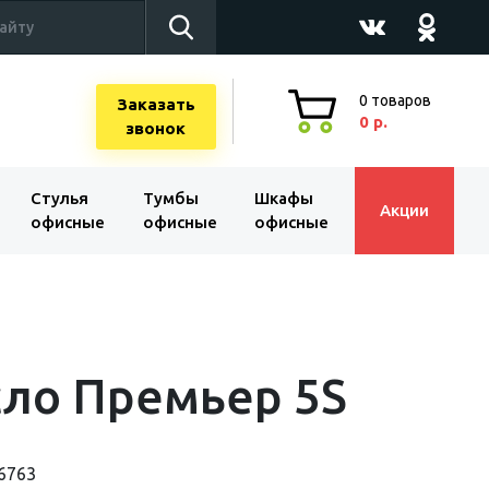
0
товаров
Заказать
0 р.
звонок
Стулья
Тумбы
Шкафы
Акции
офисные
офисные
офисные
ло Премьер 5S
6763