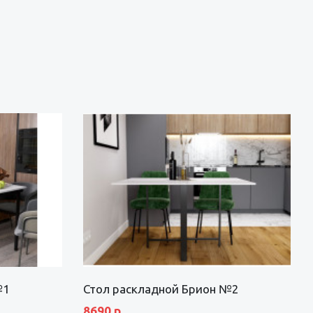
№1
Стол раскладной Брион №2
8690 р.