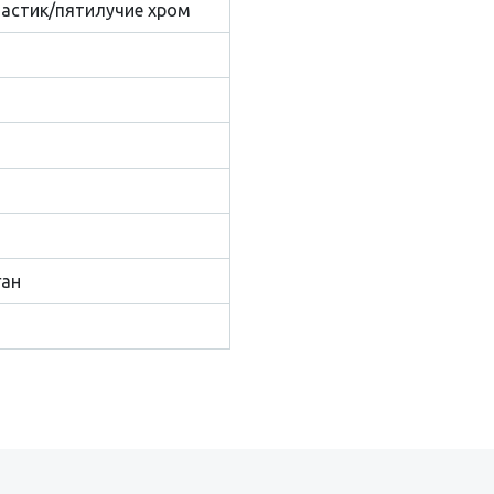
астик/пятилучие хром
ган