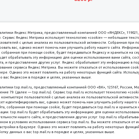
аналитики Яндекс Метрика, предоставляемый компанией ООО «ЯНДЕКС», 119021, 
кс). Сервис Яндекс Метрика использует технологию «cookie» — небольшие текс
вателей с целью анализа их пользовательской активности. Собранная при п
вать вас, однако может помочь нам улучшить работу нашего сайта. Информа
 собранная при помощи cookie, будет передаваться Яндексу и храниться на се
удет обрабатывать эту информацию для оценки использования вами сайта, сос
имаем к оплате
пл. 
та, и предоставления других услуг. Яндекс обрабатывает эту информацию в по
ования сервиса Яндекс Метрика. Вы можете отказаться от использования cooki
8 
ере. Однако это может повлиять на работу некоторых функций сайта. Используя
о вас Яндексом в порядке и целях, указанных выше.
8 
8 
налитики top.mail.ru, предоставляемый компанией ООО «ВК», 125167, Россия, Мо
Наличные
ение 79. (далее — top.mail.ru). Сервис top.mail.ru использует технологию «coo
компьютере пользователей с целью анализа их пользовательской активности
ет идентифицировать вас, однако может помочь нам улучшить работу нашего 
та, собранная при помощи cookie, будет передаваться top.mail.ru и храниться 
рации. top.mail.ru будет обрабатывать эту информацию для оценки использован
ельности нашего сайта, и предоставления других услуг. top.mail.ru обрабатыва
ном в условиях использования сервиса top.mail.ru. Вы можете отказаться от 
астройки в браузере. Однако это может повлиять на работу некоторых функций
Мы в со
ляная, 6 стр. 16, Цокольный этаж
ботку данных о вас top.mail.ru в порядке и целях, указанных выше.