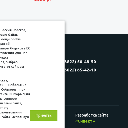
Россия, Москва,
товые файлы,
омощи cookie
ция об
рвере Яндекса в ЕС
тавления для нас
Соляная, 6, стр. 16
рядке,
8 (3822) 50-48-50
es, выбрав
(3822) 60-70-30
 этот сайт, вы
8 (3822) 65-42-10
(3822) 50-39-09
(3822) 22-77-68
сква,
kie» — небольшие
. Собранная при
сайта. Информация
на сервере
ия вами сайта,
ет эту
использования
Разработка сайта
Принять
 сайта. Используя
ц. сетях
«Синект»