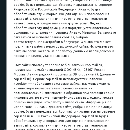
использовании вами данного сайта, собранная при помощи
cookie, будет передаваться Яндексу и храниться на сервере
Карьера в компании
Контакты
Яндекса в ЕС и Российской Федерации. Яндекс будет
обрабатывать эту информацию для оценки использования
вами сайта, составления для нас отчетов о деятельности
Принимаем к оплате
нашего сайта, и предоставления других услуг. Яндекс
обрабатывает эту информацию в порядке, установленном в
условиях использования сервиса Яндекс Метрика. Вы можете
отказаться от использования cookies, выбрав
соответствующие настройки в браузере. Однако это может
повлиять на работу некоторых функций сайта. Используя этот
Наличные
сайт, вы соглашаетесь на обработку данных о вас Яндексом в
порядке и целях, указанных выше.
пл. Соляная, 6, стр. 16
Этот сайт использует сервис веб-аналитики top.mail.ru,
предоставляемый компанией ООО «ВК», 125167, Россия,
8 (3822) 60-70-30
Москва, Ленинградский проспект д. 39, строение 79. (далее —
top.mail.ru). Сервис top.mail.ru использует технологию
8 (3822) 50-39-09
«cookie» — небольшие текстовые файлы, размещаемые на
компьютере пользователей с целью анализа их
8 (3822) 22-77-68
пользовательской активности. Собранная при помощи cookie
информация не может идентифицировать вас, однако может
помочь нам улучшить работу нашего сайта. Информация об
использовании вами данного сайта, собранная при помощи
8 (3822) 50-48-50
cookie, будет передаваться top.mail.ru и храниться на сервере
top.mail.ru в ЕС и Российской Федерации. top.mail.ru будет
8 (3822) 65-42-10
обрабатывать эту информацию для оценки использования
вами сайта, составления для нас отчетов о деятельности