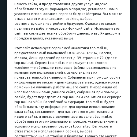
Принимаем к оплате
нашего сайта, и предоставления других услуг. Яндекс
обрабатывает эту информацию в порядке, установленном в
условиях использования сервиса Яндекс Метрика. Вы можете
отказаться от использования cookies, выбрав
соответствующие настройки в браузере. Однако это может
повлиять на работу некоторых функций сайта. Используя этот
Наличные
сайт, вы соглашаетесь на обработку данных о вас Яндексом в
порядке и целях, указанных выше.
пл. Соляная, 6, стр. 16
Этот сайт использует сервис веб-аналитики top.mail.ru,
предоставляемый компанией ООО «ВК», 125167, Россия,
8 (3822) 60-70-30
Москва, Ленинградский проспект д. 39, строение 79. (далее —
top.mail.ru). Сервис top.mail.ru использует технологию
8 (3822) 50-39-09
«cookie» — небольшие текстовые файлы, размещаемые на
компьютере пользователей с целью анализа их
8 (3822) 22-77-68
пользовательской активности. Собранная при помощи cookie
информация не может идентифицировать вас, однако может
помочь нам улучшить работу нашего сайта. Информация об
использовании вами данного сайта, собранная при помощи
8 (3822) 50-48-50
cookie, будет передаваться top.mail.ru и храниться на сервере
top.mail.ru в ЕС и Российской Федерации. top.mail.ru будет
8 (3822) 65-42-10
обрабатывать эту информацию для оценки использования
вами сайта, составления для нас отчетов о деятельности
нашего сайта, и предоставления других услуг. top.mail.ru
обрабатывает эту информацию в порядке, установленном в
© 2015-2026. Компания «Мебельный куб».
условиях использования сервиса top.mail.ru. Вы можете
отказаться от использования cookies, выбрав
ИП Саворенко Валерий Александрович. Россия, г. Томск, пл.
соответствующие настройки в браузере. Однако это может