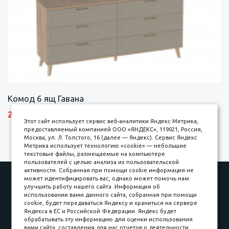
Комод 6 ящ Гавана
27690 р.
Этот сайт использует сервис веб-аналитики Яндекс Метрика,
предоставляемый компанией ООО «ЯНДЕКС», 119021, Россия,
Москва, ул. Л. Толстого, 16 (далее — Яндекс). Сервис Яндекс
Метрика использует технологию «cookie» — небольшие
текстовые файлы, размещаемые на компьютере
пользователей с целью анализа их пользовательской
активности. Собранная при помощи cookie информация не
Наши работы
Оплата
может идентифицировать вас, однако может помочь нам
улучшить работу нашего сайта. Информация об
Доставка и сборка
Гарантии
использовании вами данного сайта, собранная при помощи
cookie, будет передаваться Яндексу и храниться на сервере
Карьера в компании
Контакты
Яндекса в ЕС и Российской Федерации. Яндекс будет
обрабатывать эту информацию для оценки использования
вами сайта, составления для нас отчетов о деятельности