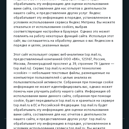
обрабатывать эту информацию для оценки использования
вами сайта, составления для нас отчетов о деятельности
Принимаем к оплате
нашего сайта, и предоставления других услуг. Яндекс
обрабатывает эту информацию в порядке, установленном в
условиях использования сервиса Яндекс Метрика. Вы можете
отказаться от использования cookies, выбрав
соответствующие настройки в браузере. Однако это может
повлиять на работу некоторых функций сайта. Используя этот
Наличные
сайт, вы соглашаетесь на обработку данных о вас Яндексом в
порядке и целях, указанных выше.
пл. Соляная, 6, стр. 16
Этот сайт использует сервис веб-аналитики top.mail.ru,
предоставляемый компанией ООО «ВК», 125167, Россия,
8 (3822) 60-70-30
Москва, Ленинградский проспект д. 39, строение 79. (далее —
top.mail.ru). Сервис top.mail.ru использует технологию
8 (3822) 50-39-09
«cookie» — небольшие текстовые файлы, размещаемые на
компьютере пользователей с целью анализа их
8 (3822) 22-77-68
пользовательской активности. Собранная при помощи cookie
информация не может идентифицировать вас, однако может
помочь нам улучшить работу нашего сайта. Информация об
использовании вами данного сайта, собранная при помощи
8 (3822) 50-48-50
cookie, будет передаваться top.mail.ru и храниться на сервере
top.mail.ru в ЕС и Российской Федерации. top.mail.ru будет
8 (3822) 65-42-10
обрабатывать эту информацию для оценки использования
вами сайта, составления для нас отчетов о деятельности
нашего сайта, и предоставления других услуг. top.mail.ru
обрабатывает эту информацию в порядке, установленном в
© 2015-2026. Компания «Мебельный куб».
условиях использования сервиса top.mail.ru. Вы можете