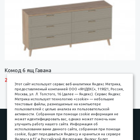
Комод 6 ящ Гавана
27690 р.
Этот сайт использует сервис веб-аналитики Яндекс Метрика,
предоставляемый компанией ООО «ЯНДЕКС», 119021, Россия,
Москва, ул. Л. Толстого, 16 (далее — Яндекс). Сервис Яндекс
Метрика использует технологию «cookie» — небольшие
текстовые файлы, размещаемые на компьютере
пользователей с целью анализа их пользовательской
активности. Собранная при помощи cookie информация не
Наши работы
Оплата
может идентифицировать вас, однако может помочь нам
улучшить работу нашего сайта. Информация об
Доставка и сборка
Гарантии
использовании вами данного сайта, собранная при помощи
cookie, будет передаваться Яндексу и храниться на сервере
Карьера в компании
Контакты
Яндекса в ЕС и Российской Федерации. Яндекс будет