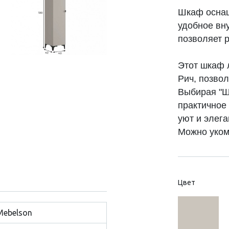
Шкаф оснащ
удобное вн
позволяет 
Этот шкаф 
Рич, позво
Выбирая "Ш
практичное
уют и элега
Можно уком
Цвет
Mebelson