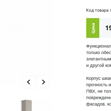
Код товара: 
Цена
1
Функционал
только обес
элегантным
и другой ко
Корпус шка
прочность 
ПВХ, не то
повреждени
фасадов, к