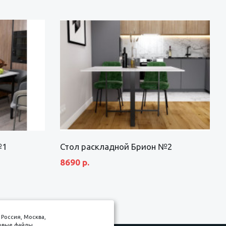
№1
Стол раскладной Брион №2
8690 р.
Россия, Москва,
товые файлы,