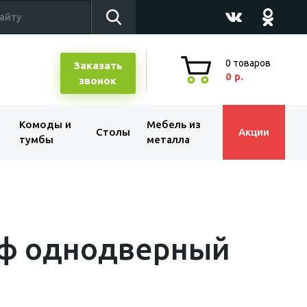
0
товаров
Заказать
0 р.
звонок
Комоды и
Мебель из
Столы
Акции
тумбы
металла
ф однодверный