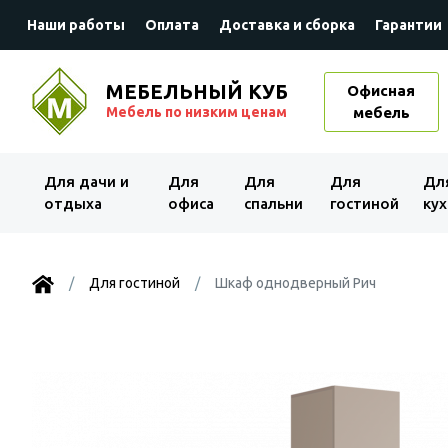
Наши работы
Оплата
Доставка и сборка
Гарантии
МЕБЕЛЬНЫЙ КУБ
Офисная
Мебель по низким ценам
мебель
Для дачи и
Для
Для
Для
Дл
отдыха
офиса
спальни
гостиной
кух
Для гостиной
Шкаф однодверный Рич