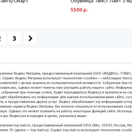
Танго/Смарт
Обувница Твист Лайт 3 я
5500 р.
2
3
аналитики Яндекс Метрика, предоставляемый компанией ООО «ЯНДЕКС», 119021, 
кс). Сервис Яндекс Метрика использует технологию «cookie» — небольшие текс
вателей с целью анализа их пользовательской активности. Собранная при п
вать вас, однако может помочь нам улучшить работу нашего сайта. Информа
 собранная при помощи cookie, будет передаваться Яндексу и храниться на се
удет обрабатывать эту информацию для оценки использования вами сайта, сос
имаем к оплате
пл. 
та, и предоставления других услуг. Яндекс обрабатывает эту информацию в по
ования сервиса Яндекс Метрика. Вы можете отказаться от использования cooki
8 
ере. Однако это может повлиять на работу некоторых функций сайта. Используя
о вас Яндексом в порядке и целях, указанных выше.
8 
8 
налитики top.mail.ru, предоставляемый компанией ООО «ВК», 125167, Россия, Мо
Наличные
ение 79. (далее — top.mail.ru). Сервис top.mail.ru использует технологию «coo