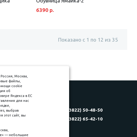
щика
Обувница Ямайка-2
6390 р.
Показано с 1 по 12 из 35
Россия, Москва,
товые файлы,
омощи cookie
ция об
рвере Яндекса в ЕС
тавления для нас
Соляная, 6, стр. 16
рядке,
8 (3822) 50-48-50
es, выбрав
(3822) 60-70-30
 этот сайт, вы
8 (3822) 65-42-10
(3822) 50-39-09
(3822) 22-77-68
сква,
kie» — небольшие