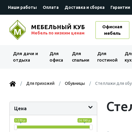
Наши работы
Оплата
Доставка и сборка
Гарантии
МЕБЕЛЬНЫЙ КУБ
Офисная
Мебель по низким ценам
мебель
Для дачи и
Для
Для
Для
Дл
отдыха
офиса
спальни
гостиной
кух
Для прихожей
Обувницы
Стеллажи для обу
Сте
Цена
3 270 р.
26 190 р.