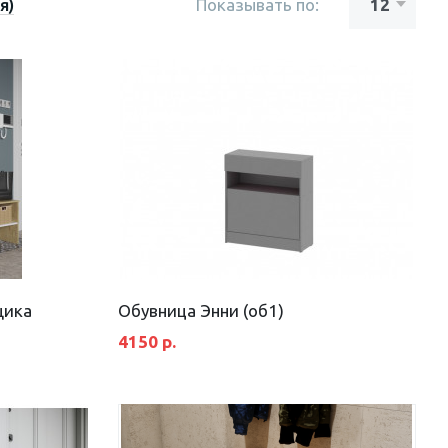
я)
Показывать по:
щика
Обувница Энни (об1)
4150 р.