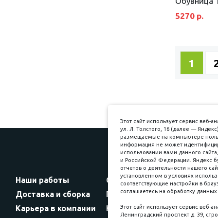
Обувница 
Кашемир/Дуб Крафт золотой
5270 р.
Дуб крафт золотой/графит
матовый
Дуб крафт золотой/Акация
светлая/Черный муар
1
Графит матовый/Черный муар
Графит матовый/Золото
Белое дерево/Черный муар
Белое дерево/Золото
Этот сайт использует сервис веб-
ул. Л. Толстого, 16 (далее — Янде
размещаемые на компьютере пользо
информация не может идентифициро
использовании вами данного сайта,
и Российской Федерации. Яндекс б
Прин
отчетов о деятельности нашего сай
установленном в условиях использ
Наши работы
Оплата
соответствующие настройки в брауз
соглашаетесь на обработку данных 
Доставка и сборка
Гарантии
Карьера в компании
Контакты
Этот сайт использует сервис веб-а
Ленинградский проспект д. 39, стро