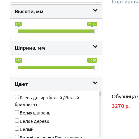
Сортирова
Высота, мм
450
2 375
Ширина, мм
450
1 060
Цвет
Обувница 
Ясень дезира белый / Белый
бриллиант
3270 р.
Белая шагрень
Белое дерево
Белый
Белый тиснение Поры дерева