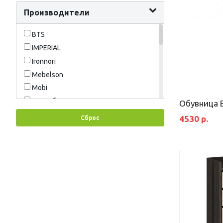
Бук тёмный
Производители
Ясень дезира белый
BTS
Венге
IMPERIAL
Венге/Дуб белёный
Ironnori
Венге/Дуб Белфорд
Mebelson
Венге/Дуб молочный
Mobi
Графит
NN-мебель
Обувница 
Дуб Сонома
RealMebel
4530 р.
Сброс
Дуб белёный
Астрид
Дуб Кантербери/Дуб Сонома
Биг
Дуб Кантри/Дуб Прованс
Горизонт
Дуб Крафт золотой
Интерьер-Центр
Дуб крафт золотой/ Графит серый
Линаура
Орех тёмный
Мебельград
Ясень Анкор тёмный
Мебельный Фонд
Ясень Шимо Светлый
ОмскМебель