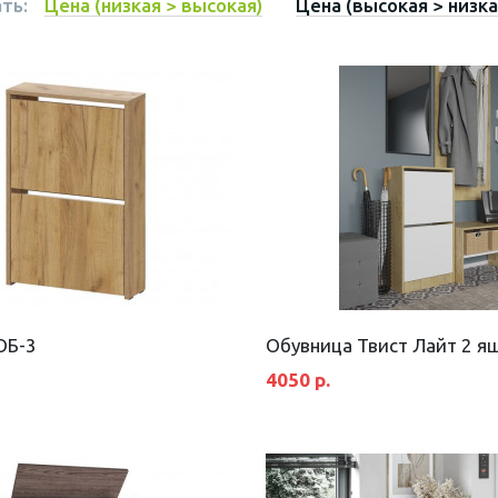
ть:
Цена (низкая > высокая)
Цена (высокая > низка
ОБ-3
Обувница Твист Лайт 2 я
4050 р.