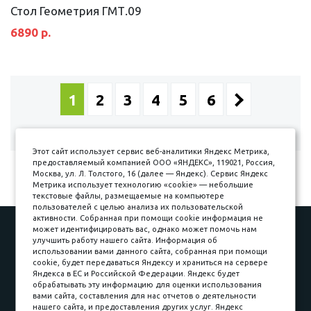
Стол Геометрия ГМТ.09
6890 р.
1
2
3
4
5
6
Показано с 1 по 12 из 63
Этот сайт использует сервис веб-аналитики Яндекс Метрика,
предоставляемый компанией ООО «ЯНДЕКС», 119021, Россия,
Москва, ул. Л. Толстого, 16 (далее — Яндекс). Сервис Яндекс
Метрика использует технологию «cookie» — небольшие
текстовые файлы, размещаемые на компьютере
пользователей с целью анализа их пользовательской
активности. Собранная при помощи cookie информация не
может идентифицировать вас, однако может помочь нам
Наши работы
Оплата
улучшить работу нашего сайта. Информация об
Доставка и сборка
Гарантии
использовании вами данного сайта, собранная при помощи
cookie, будет передаваться Яндексу и храниться на сервере
Карьера в компании
Контакты
Яндекса в ЕС и Российской Федерации. Яндекс будет
обрабатывать эту информацию для оценки использования
вами сайта, составления для нас отчетов о деятельности
Принимаем к оплате
нашего сайта, и предоставления других услуг. Яндекс