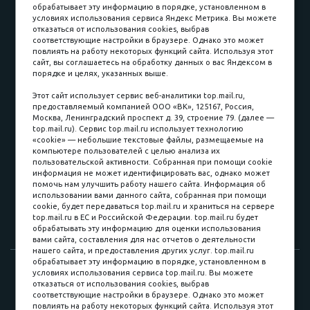
обрабатывает эту информацию в порядке, установленном в
условиях использования сервиса Яндекс Метрика. Вы можете
отказаться от использования cookies, выбрав
соответствующие настройки в браузере. Однако это может
повлиять на работу некоторых функций сайта. Используя этот
Наличные
сайт, вы соглашаетесь на обработку данных о вас Яндексом в
порядке и целях, указанных выше.
пл. Соляная, 6, стр. 16
Этот сайт использует сервис веб-аналитики top.mail.ru,
предоставляемый компанией ООО «ВК», 125167, Россия,
8 (3822) 60-70-30
Москва, Ленинградский проспект д. 39, строение 79. (далее —
top.mail.ru). Сервис top.mail.ru использует технологию
8 (3822) 50-39-09
«cookie» — небольшие текстовые файлы, размещаемые на
компьютере пользователей с целью анализа их
8 (3822) 22-77-68
пользовательской активности. Собранная при помощи cookie
информация не может идентифицировать вас, однако может
помочь нам улучшить работу нашего сайта. Информация об
использовании вами данного сайта, собранная при помощи
8 (3822) 50-48-50
cookie, будет передаваться top.mail.ru и храниться на сервере
top.mail.ru в ЕС и Российской Федерации. top.mail.ru будет
8 (3822) 65-42-10
обрабатывать эту информацию для оценки использования
вами сайта, составления для нас отчетов о деятельности
нашего сайта, и предоставления других услуг. top.mail.ru
обрабатывает эту информацию в порядке, установленном в
© 2015-2026. Компания «Мебельный куб».
условиях использования сервиса top.mail.ru. Вы можете
отказаться от использования cookies, выбрав
ИП Саворенко Валерий Александрович. Россия, г. Томск, пл.
соответствующие настройки в браузере. Однако это может
Соляная, 6 стр. 16, Цокольный этаж
повлиять на работу некоторых функций сайта. Используя этот