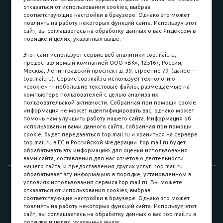
отказаться от использования cookies, выбрав
соответствующие настройки в браузере. Однако это может
повлиять на работу некоторых функций сайта. Используя этот
Наличные
сайт, вы соглашаетесь на обработку данных о вас Яндексом в
порядке и целях, указанных выше.
пл. Соляная, 6, стр. 16
Этот сайт использует сервис веб-аналитики top.mail.ru,
предоставляемый компанией ООО «ВК», 125167, Россия,
8 (3822) 60-70-30
Москва, Ленинградский проспект д. 39, строение 79. (далее —
top.mail.ru). Сервис top.mail.ru использует технологию
8 (3822) 50-39-09
«cookie» — небольшие текстовые файлы, размещаемые на
компьютере пользователей с целью анализа их
8 (3822) 22-77-68
пользовательской активности. Собранная при помощи cookie
информация не может идентифицировать вас, однако может
помочь нам улучшить работу нашего сайта. Информация об
использовании вами данного сайта, собранная при помощи
8 (3822) 50-48-50
cookie, будет передаваться top.mail.ru и храниться на сервере
top.mail.ru в ЕС и Российской Федерации. top.mail.ru будет
8 (3822) 65-42-10
обрабатывать эту информацию для оценки использования
вами сайта, составления для нас отчетов о деятельности
нашего сайта, и предоставления других услуг. top.mail.ru
обрабатывает эту информацию в порядке, установленном в
© 2015-2026. Компания «Мебельный куб».
условиях использования сервиса top.mail.ru. Вы можете
отказаться от использования cookies, выбрав
ИП Саворенко Валерий Александрович. Россия, г. Томск, пл.
соответствующие настройки в браузере. Однако это может
Соляная, 6 стр. 16, Цокольный этаж
повлиять на работу некоторых функций сайта. Используя этот
сайт, вы соглашаетесь на обработку данных о вас top.mail.ru в
порядке и целях, указанных выше.