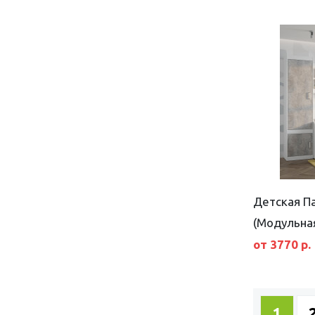
Детская Па
(Модульна
от 3770 р.
1