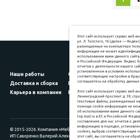
Этот сайт использует сервис веб-
ул. Л. Толстого, 16 (далее — Янде
размещаемые на компьютере пользо
информация не может идентифициро
использовании вами данного сайта,
и Российской Федерации. Яндекс б
Прин
отчетов о деятельности нашего сай
установленном в условиях использ
Наши работы
Оплата
соответствующие настройки в брауз
соглашаетесь на обработку данных 
Доставка и сборка
Гарантии
Карьера в компании
Контакты
Этот сайт использует сервис веб-а
Ленинградский проспект д. 39, стро
текстовые файлы, размещаемые на 
помощи cookie информация не мож
об использовании вами данного сай
top.mail.ru в ЕС и Российской Феде
составления для нас отчетов о деят
информацию в порядке, установлен
© 2015-2026. Компания «Мебельный куб».
cookies, выбрав соответствующие н
ИП Саворенко Валерий Александрович. Россия, г. Томск, пл. Со
этот сайт, вы соглашаетесь на обра