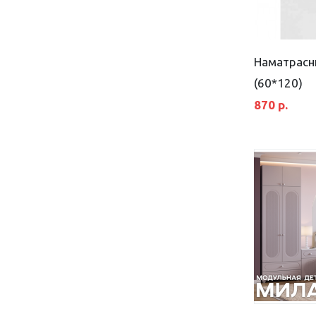
Шимо тёмный/Дуб сонома
Дуб Альпийский/Тефия
Серый камень
Наматрасн
(60*120)
870 р.