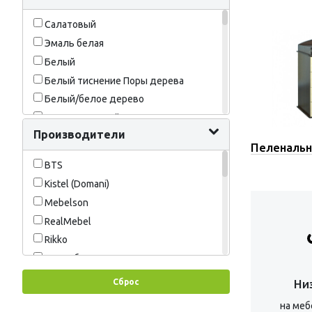
Салатовый
Эмаль белая
Белый
Белый тиснение Поры дерева
Белый/белое дерево
Бодега светлый
Производители
Венге/Анкор белый
Пеленаль
Венге/Дуб белёный
BTS
Венге/Крем
Kistel (Domani)
Голубой
Mebelson
Графит
RealMebel
Дуб сонома
Rikko
Мокко
SV-Мебель
Светло Розовый
TetСhair
Сброс
Ни
Ясень Шимо Светлый
Астрид
Сосна
на меб