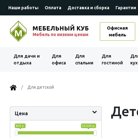
Наши работы
Оплата
Доставка и сборка
Гарантии
МЕБЕЛЬНЫЙ КУБ
Офисная
Мебель по низким ценам
мебель
Для дачи и
Для
Для
Для
Дл
отдыха
офиса
спальни
гостиной
кух
Для детской
Дет
Цена
870 р.
52 050 р.