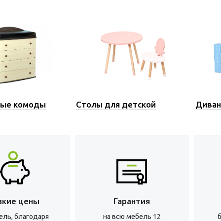
ные комоды
Столы для детской
Диван
зкие цены
Гарантия
ель, благодаря
на всю мебель 12