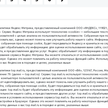
аналитики Яндекс Метрика, предоставляемый компанией ООО «ЯНДЕКС», 119021, 
кс). Сервис Яндекс Метрика использует технологию «cookie» — небольшие текс
вателей с целью анализа их пользовательской активности. Собранная при п
вать вас, однако может помочь нам улучшить работу нашего сайта. Информа
 собранная при помощи cookie, будет передаваться Яндексу и храниться на се
удет обрабатывать эту информацию для оценки использования вами сайта, сос
имаем к оплате
пл. 
та, и предоставления других услуг. Яндекс обрабатывает эту информацию в по
ования сервиса Яндекс Метрика. Вы можете отказаться от использования cooki
8 
ере. Однако это может повлиять на работу некоторых функций сайта. Используя
о вас Яндексом в порядке и целях, указанных выше.
8 
8 
налитики top.mail.ru, предоставляемый компанией ООО «ВК», 125167, Россия, Мо
Наличные
ение 79. (далее — top.mail.ru). Сервис top.mail.ru использует технологию «coo
компьютере пользователей с целью анализа их пользовательской активности
ет идентифицировать вас, однако может помочь нам улучшить работу нашего 
та, собранная при помощи cookie, будет передаваться top.mail.ru и храниться 
рации. top.mail.ru будет обрабатывать эту информацию для оценки использован
ельности нашего сайта, и предоставления других услуг. top.mail.ru обрабатыва
ном в условиях использования сервиса top.mail.ru. Вы можете отказаться от 
астройки в браузере. Однако это может повлиять на работу некоторых функций
Мы в со
ляная, 6 стр. 16, Цокольный этаж
ботку данных о вас top.mail.ru в порядке и целях, указанных выше.