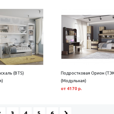
скаль (BTS)
Подростковая Орион (ТЭК
я)
(Модульная)
от 4170 р.
2
3
4
5
6