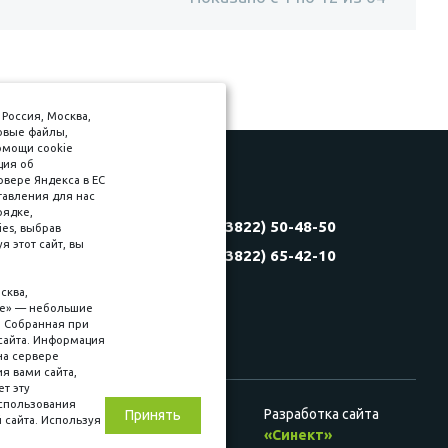
Россия, Москва,
товые файлы,
омощи cookie
ция об
рвере Яндекса в ЕС
тавления для нас
Соляная, 6, стр. 16
рядке,
8 (3822) 50-48-50
es, выбрав
(3822) 60-70-30
 этот сайт, вы
8 (3822) 65-42-10
(3822) 50-39-09
(3822) 22-77-68
сква,
kie» — небольшие
. Собранная при
сайта. Информация
на сервере
ия вами сайта,
ет эту
использования
Разработка сайта
Принять
 сайта. Используя
ц. сетях
«Синект»