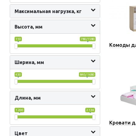
Максимальная нагрузка, кг
Высота, мм
110
780/1580
Комоды дл
Ширина, мм
430
840/ 1680
Длина, мм
1 200
2 134
Кровати д
Цвет