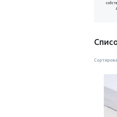
Бэби Мода
собст
Ясень Анкор светлый
Велес
Графит
ДСВ-Мебель
Ясень белый
Корона
Ателье светлое/ Белый
Мебельград
Анкор белый
Мир мебели
Списо
Дуб Делано/Дуб Венге
Ника
Цемент светлый/белый
ОмскМебель
Дуб крафт золотой/Белый
Стенд Мебель
Сортирова
Лаванда (мебельград)
Стиль
Крафт белый
ТЭКС
Пикард
ТриЯ
Кашемир
Ярофф
Тефия/Софт Сантьяго
Темно-серый лофт/Силк маус
Шарли бриз/Белый
Шарли Пинк/Белый
Маренго/Белый