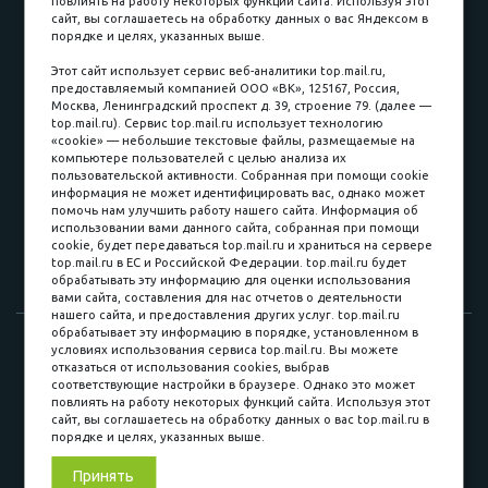
повлиять на работу некоторых функций сайта. Используя этот
Наличные
сайт, вы соглашаетесь на обработку данных о вас Яндексом в
порядке и целях, указанных выше.
пл. Соляная, 6, стр. 16
Этот сайт использует сервис веб-аналитики top.mail.ru,
предоставляемый компанией ООО «ВК», 125167, Россия,
8 (3822) 60-70-30
Москва, Ленинградский проспект д. 39, строение 79. (далее —
top.mail.ru). Сервис top.mail.ru использует технологию
8 (3822) 50-39-09
«cookie» — небольшие текстовые файлы, размещаемые на
компьютере пользователей с целью анализа их
8 (3822) 22-77-68
пользовательской активности. Собранная при помощи cookie
информация не может идентифицировать вас, однако может
помочь нам улучшить работу нашего сайта. Информация об
использовании вами данного сайта, собранная при помощи
8 (3822) 50-48-50
cookie, будет передаваться top.mail.ru и храниться на сервере
top.mail.ru в ЕС и Российской Федерации. top.mail.ru будет
8 (3822) 65-42-10
обрабатывать эту информацию для оценки использования
вами сайта, составления для нас отчетов о деятельности
нашего сайта, и предоставления других услуг. top.mail.ru
обрабатывает эту информацию в порядке, установленном в
© 2015-2026. Компания «Мебельный куб».
условиях использования сервиса top.mail.ru. Вы можете
отказаться от использования cookies, выбрав
ИП Саворенко Валерий Александрович. Россия, г. Томск, пл.
соответствующие настройки в браузере. Однако это может
Соляная, 6 стр. 16, Цокольный этаж
повлиять на работу некоторых функций сайта. Используя этот
сайт, вы соглашаетесь на обработку данных о вас top.mail.ru в
порядке и целях, указанных выше.
Мы в соц. сетях
Принять