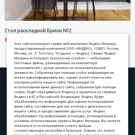
Стол раскладной Брион №2
8690 р.
Этот сайт использует сервис веб-аналитики Яндекс Метрика,
предоставляемый компанией ООО «ЯНДЕКС», 119021, Россия,
Москва, ул. Л. Толстого, 16 (далее — Яндекс). Сервис Яндекс
Метрика использует технологию «cookie» — небольшие
текстовые файлы, размещаемые на компьютере
пользователей с целью анализа их пользовательской
активности. Собранная при помощи cookie информация не
Наши работы
Оплата
может идентифицировать вас, однако может помочь нам
улучшить работу нашего сайта. Информация об
Доставка и сборка
Гарантии
использовании вами данного сайта, собранная при помощи
cookie, будет передаваться Яндексу и храниться на сервере
Карьера в компании
Контакты
Яндекса в ЕС и Российской Федерации. Яндекс будет
обрабатывать эту информацию для оценки использования
вами сайта, составления для нас отчетов о деятельности
Принимаем к оплате
нашего сайта, и предоставления других услуг. Яндекс
обрабатывает эту информацию в порядке, установленном в
условиях использования сервиса Яндекс Метрика. Вы можете
отказаться от использования cookies, выбрав
соответствующие настройки в браузере. Однако это может