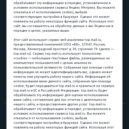
обрабатывает эту информацию в порядке, установленном в
условиях использования сервиса Яндекс Метрика. Вы можете
отказаться от использования cookies, выбрав
соответствующие настройки в браузере. Однако это может
повлиять на работу некоторых функций сайта. Используя этот
Наличные
сайт, вы соглашаетесь на обработку данных о вас Яндексом в
порядке и целях, указанных выше.
пл. Соляная, 6, стр. 16
Этот сайт использует сервис веб-аналитики top.mail.ru,
предоставляемый компанией ООО «ВК», 125167, Россия,
8 (3822) 60-70-30
Москва, Ленинградский проспект д. 39, строение 79. (далее —
top.mail.ru). Сервис top.mail.ru использует технологию
8 (3822) 50-39-09
«cookie» — небольшие текстовые файлы, размещаемые на
компьютере пользователей с целью анализа их
8 (3822) 22-77-68
пользовательской активности. Собранная при помощи cookie
информация не может идентифицировать вас, однако может
помочь нам улучшить работу нашего сайта. Информация об
использовании вами данного сайта, собранная при помощи
8 (3822) 50-48-50
cookie, будет передаваться top.mail.ru и храниться на сервере
top.mail.ru в ЕС и Российской Федерации. top.mail.ru будет
8 (3822) 65-42-10
обрабатывать эту информацию для оценки использования
вами сайта, составления для нас отчетов о деятельности
нашего сайта, и предоставления других услуг. top.mail.ru
обрабатывает эту информацию в порядке, установленном в
© 2015-2026. Компания «Мебельный куб».
условиях использования сервиса top.mail.ru. Вы можете
отказаться от использования cookies, выбрав
ИП Саворенко Валерий Александрович. Россия, г. Томск, пл.
соответствующие настройки в браузере. Однако это может
Соляная, 6 стр. 16, Цокольный этаж
повлиять на работу некоторых функций сайта. Используя этот