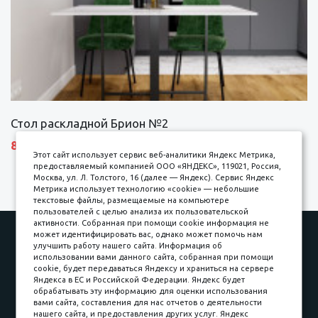
Стол раскладной Брион №2
8690 р.
Этот сайт использует сервис веб-аналитики Яндекс Метрика,
предоставляемый компанией ООО «ЯНДЕКС», 119021, Россия,
Москва, ул. Л. Толстого, 16 (далее — Яндекс). Сервис Яндекс
Метрика использует технологию «cookie» — небольшие
текстовые файлы, размещаемые на компьютере
пользователей с целью анализа их пользовательской
активности. Собранная при помощи cookie информация не
Наши работы
Оплата
может идентифицировать вас, однако может помочь нам
улучшить работу нашего сайта. Информация об
Доставка и сборка
Гарантии
использовании вами данного сайта, собранная при помощи
cookie, будет передаваться Яндексу и храниться на сервере
Карьера в компании
Контакты
Яндекса в ЕС и Российской Федерации. Яндекс будет
обрабатывать эту информацию для оценки использования
вами сайта, составления для нас отчетов о деятельности
Принимаем к оплате
нашего сайта, и предоставления других услуг. Яндекс