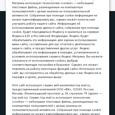
Метрика использует технологию «cookie» — небольшие
текстовые файлы, размещаемые на компьютере
пользователей с целью анализа их пользовательской
активности. Собранная при помощи cookie информация не
Наши работы
Оплата
может идентифицировать вас, однако может помочь нам
улучшить работу нашего сайта. Информация об
Доставка и сборка
Гарантии
использовании вами данного сайта, собранная при помощи
cookie, будет передаваться Яндексу и храниться на сервере
Карьера в компании
Контакты
Яндекса в ЕС и Российской Федерации. Яндекс будет
обрабатывать эту информацию для оценки использования
вами сайта, составления для нас отчетов о деятельности
Принимаем к оплате
нашего сайта, и предоставления других услуг. Яндекс
обрабатывает эту информацию в порядке, установленном в
условиях использования сервиса Яндекс Метрика. Вы можете
отказаться от использования cookies, выбрав
соответствующие настройки в браузере. Однако это может
повлиять на работу некоторых функций сайта. Используя этот
Наличные
сайт, вы соглашаетесь на обработку данных о вас Яндексом в
порядке и целях, указанных выше.
пл. Соляная, 6, стр. 16
Этот сайт использует сервис веб-аналитики top.mail.ru,
предоставляемый компанией ООО «ВК», 125167, Россия,
8 (3822) 60-70-30
Москва, Ленинградский проспект д. 39, строение 79. (далее —
top.mail.ru). Сервис top.mail.ru использует технологию
8 (3822) 50-39-09
«cookie» — небольшие текстовые файлы, размещаемые на
компьютере пользователей с целью анализа их
8 (3822) 22-77-68
пользовательской активности. Собранная при помощи cookie
информация не может идентифицировать вас, однако может