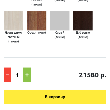
тёмный
(техно)
(техно)
(техно)
Ясень шимо
Орех (техно)
Серый
Дуб венге
светлый
(техно)
(техно)
(техно)
21580 р.
В корзину