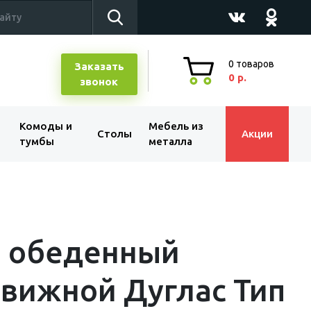
0
товаров
Заказать
0 р.
звонок
Комоды и
Мебель из
Столы
Акции
тумбы
металла
л обеденный
вижной Дуглас Тип