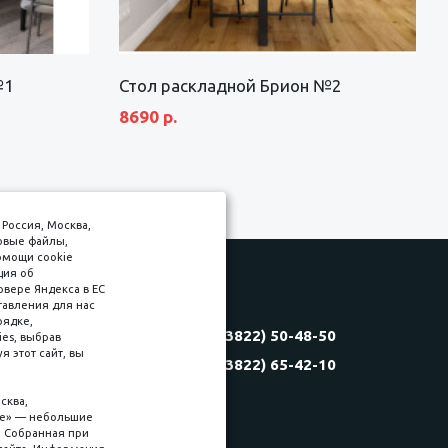
№1
Стол раскладной Брион №2
8690 р.
Россия, Москва,
товые файлы,
омощи cookie
ция об
рвере Яндекса в ЕС
тавления для нас
Соляная, 6, стр. 16
рядке,
8 (3822) 50-48-50
es, выбрав
(3822) 60-70-30
 этот сайт, вы
8 (3822) 65-42-10
(3822) 50-39-09
(3822) 22-77-68
сква,
kie» — небольшие
. Собранная при