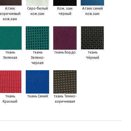
Атзек
Серо-белый
Кож. зам
Атзек синий
коричневый
кож.зам
чёрный
кож.зам
кож.зам
ткань
ткань
ткань Бордо
ткань
Зеленая
Зелено-
Чёрный
черная
ткань
ткань Синий
ткань Темно-
Красный
коричневая