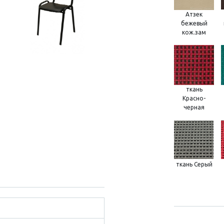
Атзек
бежевый
кож.зам
ткань
Красно-
черная
ткань Серый