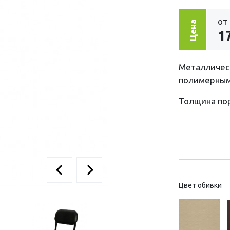
от
Цена
1
Металлическ
полимерным
Толщина пор
Цвет обивки