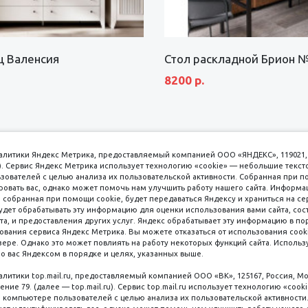
щ Валенсия
Стол раскладной Брион 
8200 р.
аналитики Яндекс Метрика, предоставляемый компанией ООО «ЯНДЕКС», 119021, 
кс). Сервис Яндекс Метрика использует технологию «cookie» — небольшие текс
вателей с целью анализа их пользовательской активности. Собранная при п
вать вас, однако может помочь нам улучшить работу нашего сайта. Информа
 собранная при помощи cookie, будет передаваться Яндексу и храниться на се
удет обрабатывать эту информацию для оценки использования вами сайта, сос
имаем к оплате
пл. 
та, и предоставления других услуг. Яндекс обрабатывает эту информацию в по
ования сервиса Яндекс Метрика. Вы можете отказаться от использования cooki
8 
ере. Однако это может повлиять на работу некоторых функций сайта. Используя
о вас Яндексом в порядке и целях, указанных выше.
8 
8 
налитики top.mail.ru, предоставляемый компанией ООО «ВК», 125167, Россия, Мо
Наличные
ение 79. (далее — top.mail.ru). Сервис top.mail.ru использует технологию «coo
компьютере пользователей с целью анализа их пользовательской активности