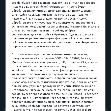
cookie, будет передаваться Яндексу и храниться на сервере
Карьера в компании
Контакты
Яндекса в ЕС и Российской Федерации. Яндекс будет
обрабатывать эту информацию для оценки использования
вами сайта, составления для нас отчетов о деятельности
Принимаем к оплате
нашего сайта, и предоставления других услуг. Яндекс
обрабатывает эту информацию в порядке, установленном в
условиях использования сервиса Яндекс Метрика. Вы можете
отказаться от использования cookies, выбрав
соответствующие настройки в браузере. Однако это может
повлиять на работу некоторых функций сайта. Используя этот
Наличные
сайт, вы соглашаетесь на обработку данных о вас Яндексом в
порядке и целях, указанных выше.
пл. Соляная, 6, стр. 16
Этот сайт использует сервис веб-аналитики top.mail.ru,
предоставляемый компанией ООО «ВК», 125167, Россия,
8 (3822) 60-70-30
Москва, Ленинградский проспект д. 39, строение 79. (далее —
top.mail.ru). Сервис top.mail.ru использует технологию
8 (3822) 50-39-09
«cookie» — небольшие текстовые файлы, размещаемые на
компьютере пользователей с целью анализа их
8 (3822) 22-77-68
пользовательской активности. Собранная при помощи cookie
информация не может идентифицировать вас, однако может
помочь нам улучшить работу нашего сайта. Информация об
использовании вами данного сайта, собранная при помощи
8 (3822) 50-48-50
cookie, будет передаваться top.mail.ru и храниться на сервере
top.mail.ru в ЕС и Российской Федерации. top.mail.ru будет
8 (3822) 65-42-10
обрабатывать эту информацию для оценки использования
вами сайта, составления для нас отчетов о деятельности
нашего сайта, и предоставления других услуг. top.mail.ru