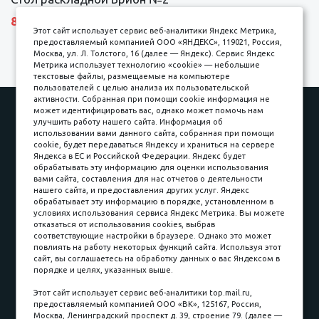
8690 р.
Этот сайт использует сервис веб-аналитики Яндекс Метрика,
предоставляемый компанией ООО «ЯНДЕКС», 119021, Россия,
Москва, ул. Л. Толстого, 16 (далее — Яндекс). Сервис Яндекс
Метрика использует технологию «cookie» — небольшие
текстовые файлы, размещаемые на компьютере
пользователей с целью анализа их пользовательской
активности. Собранная при помощи cookie информация не
Наши работы
Оплата
может идентифицировать вас, однако может помочь нам
улучшить работу нашего сайта. Информация об
Доставка и сборка
Гарантии
использовании вами данного сайта, собранная при помощи
cookie, будет передаваться Яндексу и храниться на сервере
Карьера в компании
Контакты
Яндекса в ЕС и Российской Федерации. Яндекс будет
обрабатывать эту информацию для оценки использования
вами сайта, составления для нас отчетов о деятельности
Принимаем к оплате
нашего сайта, и предоставления других услуг. Яндекс
обрабатывает эту информацию в порядке, установленном в
условиях использования сервиса Яндекс Метрика. Вы можете
отказаться от использования cookies, выбрав
соответствующие настройки в браузере. Однако это может
повлиять на работу некоторых функций сайта. Используя этот
Наличные
сайт, вы соглашаетесь на обработку данных о вас Яндексом в
порядке и целях, указанных выше.
пл. Соляная, 6, стр. 16
Этот сайт использует сервис веб-аналитики top.mail.ru,
предоставляемый компанией ООО «ВК», 125167, Россия,
8 (3822) 60-70-30
Москва, Ленинградский проспект д. 39, строение 79. (далее —