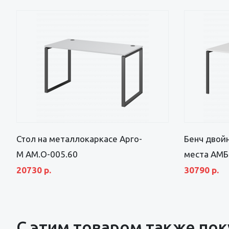
Стол на металлокаркасе Арго-
Бенч двойн
М АМ.О-005.60
места АМБ
20730 р.
30790 р.
С этим товаром также по