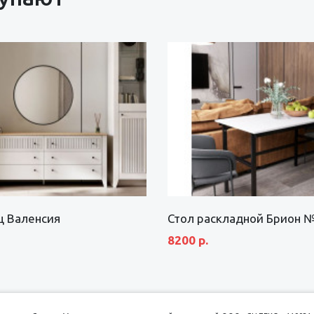
щ Валенсия
Стол раскладной Брион 
8200 р.