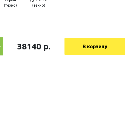
(техно)
(техно)
38140 р.
В корзину