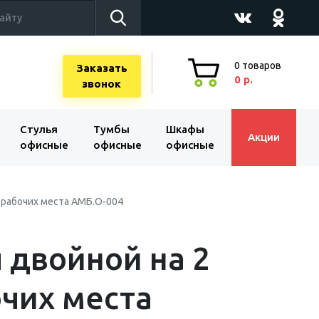
0
товаров
Заказать
0 р.
звонок
Стулья
Тумбы
Шкафы
Акции
офисные
офисные
офисные
 рабочих места АМБ.О-004
 двойной на 2
чих места