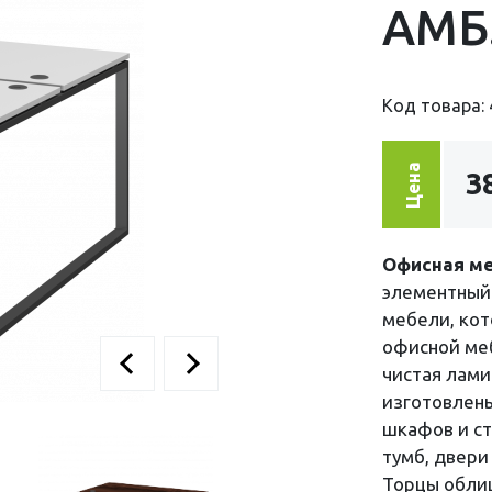
АМБ
Код товара: 
Цена
3
Офисная ме
элементный 
мебели, кот
офисной меб
чистая лам
изготовлен
шкафов и с
тумб, двери
Торцы обли