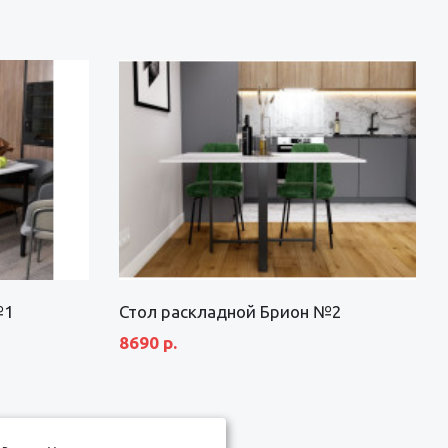
№1
Стол раскладной Брион №2
8690 р.