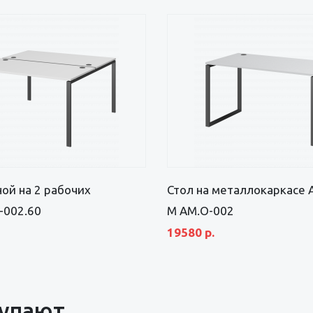
ой на 2 рабочих
Стол на металлокаркасе 
-002.60
М АМ.О-002
19580 р.
купают