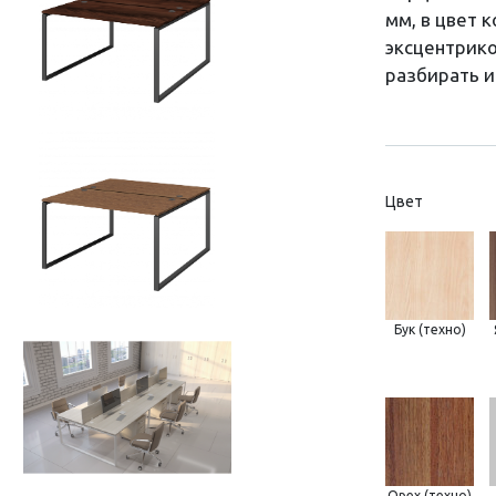
мм, в цвет 
эксцентрико
разбирать и
Цвет
Бук (техно)
Орех (техно)