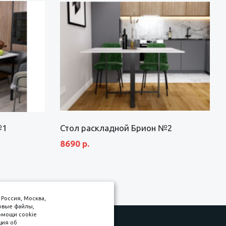
№1
Стол раскладной Брион №2
8690 р.
Россия, Москва,
товые файлы,
омощи cookie
ция об