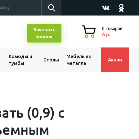
0
товаров
Заказать
0 р.
звонок
Комоды и
Мебель из
Столы
Акции
тумбы
металла
ать (0,9) с
ъемным