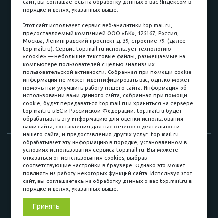
сайт, вы соглашаетесь на обработку данных о вас Яндексом в
порядке и целях, указанных выше.
пл. Соляная, 6, стр. 16
Этот сайт использует сервис веб-аналитики top.mail.ru,
предоставляемый компанией ООО «ВК», 125167, Россия,
8 (3822) 60-70-30
Москва, Ленинградский проспект д. 39, строение 79. (далее —
top.mail.ru). Сервис top.mail.ru использует технологию
8 (3822) 50-39-09
«cookie» — небольшие текстовые файлы, размещаемые на
компьютере пользователей с целью анализа их
8 (3822) 22-77-68
пользовательской активности. Собранная при помощи cookie
информация не может идентифицировать вас, однако может
помочь нам улучшить работу нашего сайта. Информация об
использовании вами данного сайта, собранная при помощи
8 (3822) 50-48-50
cookie, будет передаваться top.mail.ru и храниться на сервере
top.mail.ru в ЕС и Российской Федерации. top.mail.ru будет
8 (3822) 65-42-10
обрабатывать эту информацию для оценки использования
вами сайта, составления для нас отчетов о деятельности
нашего сайта, и предоставления других услуг. top.mail.ru
обрабатывает эту информацию в порядке, установленном в
© 2015-2026. Компания «Мебельный куб».
условиях использования сервиса top.mail.ru. Вы можете
отказаться от использования cookies, выбрав
ИП Саворенко Валерий Александрович. Россия, г. Томск, пл.
соответствующие настройки в браузере. Однако это может
Соляная, 6 стр. 16, Цокольный этаж
повлиять на работу некоторых функций сайта. Используя этот
сайт, вы соглашаетесь на обработку данных о вас top.mail.ru в
порядке и целях, указанных выше.
Мы в соц. сетях
Принять