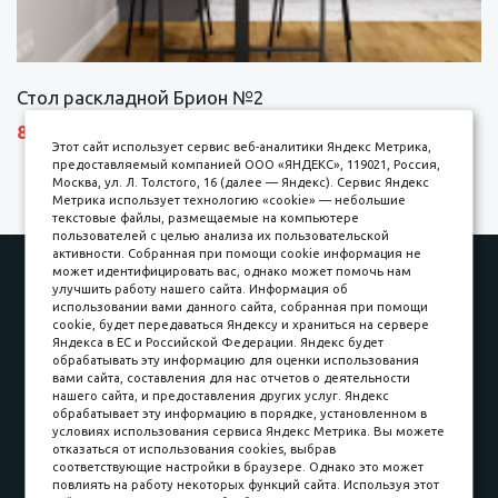
Стол раскладной Брион №2
8690 р.
Этот сайт использует сервис веб-аналитики Яндекс Метрика,
предоставляемый компанией ООО «ЯНДЕКС», 119021, Россия,
Москва, ул. Л. Толстого, 16 (далее — Яндекс). Сервис Яндекс
Метрика использует технологию «cookie» — небольшие
текстовые файлы, размещаемые на компьютере
пользователей с целью анализа их пользовательской
активности. Собранная при помощи cookie информация не
Наши работы
Оплата
может идентифицировать вас, однако может помочь нам
улучшить работу нашего сайта. Информация об
Доставка и сборка
Гарантии
использовании вами данного сайта, собранная при помощи
cookie, будет передаваться Яндексу и храниться на сервере
Карьера в компании
Контакты
Яндекса в ЕС и Российской Федерации. Яндекс будет
обрабатывать эту информацию для оценки использования
вами сайта, составления для нас отчетов о деятельности
Принимаем к оплате
нашего сайта, и предоставления других услуг. Яндекс
обрабатывает эту информацию в порядке, установленном в
условиях использования сервиса Яндекс Метрика. Вы можете
отказаться от использования cookies, выбрав
соответствующие настройки в браузере. Однако это может
повлиять на работу некоторых функций сайта. Используя этот
Наличные