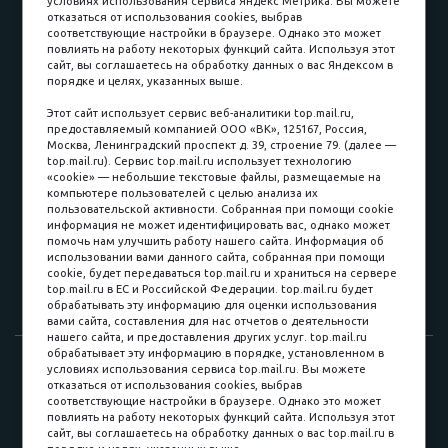
условиях использования сервиса Яндекс Метрика. Вы можете
отказаться от использования cookies, выбрав
соответствующие настройки в браузере. Однако это может
повлиять на работу некоторых функций сайта. Используя этот
Наличные
сайт, вы соглашаетесь на обработку данных о вас Яндексом в
порядке и целях, указанных выше.
пл. Соляная, 6, стр. 16
Этот сайт использует сервис веб-аналитики top.mail.ru,
предоставляемый компанией ООО «ВК», 125167, Россия,
8 (3822) 60-70-30
Москва, Ленинградский проспект д. 39, строение 79. (далее —
top.mail.ru). Сервис top.mail.ru использует технологию
8 (3822) 50-39-09
«cookie» — небольшие текстовые файлы, размещаемые на
компьютере пользователей с целью анализа их
8 (3822) 22-77-68
пользовательской активности. Собранная при помощи cookie
информация не может идентифицировать вас, однако может
помочь нам улучшить работу нашего сайта. Информация об
использовании вами данного сайта, собранная при помощи
8 (3822) 50-48-50
cookie, будет передаваться top.mail.ru и храниться на сервере
top.mail.ru в ЕС и Российской Федерации. top.mail.ru будет
8 (3822) 65-42-10
обрабатывать эту информацию для оценки использования
вами сайта, составления для нас отчетов о деятельности
нашего сайта, и предоставления других услуг. top.mail.ru
обрабатывает эту информацию в порядке, установленном в
© 2015-2026. Компания «Мебельный куб».
условиях использования сервиса top.mail.ru. Вы можете
отказаться от использования cookies, выбрав
ИП Саворенко Валерий Александрович. Россия, г. Томск, пл.
соответствующие настройки в браузере. Однако это может
Соляная, 6 стр. 16, Цокольный этаж
повлиять на работу некоторых функций сайта. Используя этот
сайт, вы соглашаетесь на обработку данных о вас top.mail.ru в