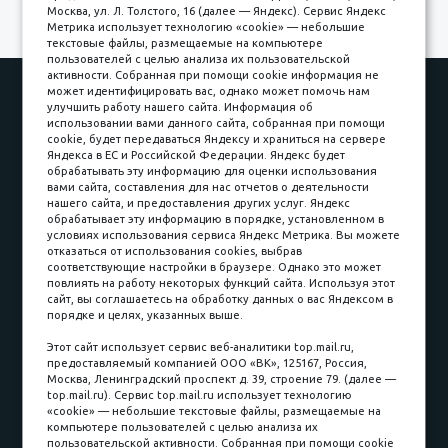
Москва, ул. Л. Толстого, 16 (далее — Яндекс). Сервис Яндекс
Метрика использует технологию «cookie» — небольшие
текстовые файлы, размещаемые на компьютере
пользователей с целью анализа их пользовательской
активности. Собранная при помощи cookie информация не
Наши работы
Оплата
может идентифицировать вас, однако может помочь нам
улучшить работу нашего сайта. Информация об
Доставка и сборка
Гарантии
использовании вами данного сайта, собранная при помощи
cookie, будет передаваться Яндексу и храниться на сервере
Карьера в компании
Контакты
Яндекса в ЕС и Российской Федерации. Яндекс будет
обрабатывать эту информацию для оценки использования
вами сайта, составления для нас отчетов о деятельности
Принимаем к оплате
нашего сайта, и предоставления других услуг. Яндекс
обрабатывает эту информацию в порядке, установленном в
условиях использования сервиса Яндекс Метрика. Вы можете
отказаться от использования cookies, выбрав
соответствующие настройки в браузере. Однако это может
повлиять на работу некоторых функций сайта. Используя этот
Наличные
сайт, вы соглашаетесь на обработку данных о вас Яндексом в
порядке и целях, указанных выше.
пл. Соляная, 6, стр. 16
Этот сайт использует сервис веб-аналитики top.mail.ru,
предоставляемый компанией ООО «ВК», 125167, Россия,
8 (3822) 60-70-30
Москва, Ленинградский проспект д. 39, строение 79. (далее —
top.mail.ru). Сервис top.mail.ru использует технологию
8 (3822) 50-39-09
«cookie» — небольшие текстовые файлы, размещаемые на
компьютере пользователей с целью анализа их
8 (3822) 22-77-68
пользовательской активности. Собранная при помощи cookie