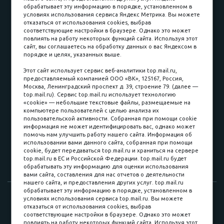
обрабатывает эту информацию в порядке, установленном в
условиях использования сервиса Яндекс Метрика. Вы можете
отказаться от использования cookies, выбрав
соответствующие настройки в браузере. Однако это может
повлиять на работу некоторых функций сайта. Используя этот
Наличные
сайт, вы соглашаетесь на обработку данных о вас Яндексом в
порядке и целях, указанных выше.
пл. Соляная, 6, стр. 16
Этот сайт использует сервис веб-аналитики top.mail.ru,
предоставляемый компанией ООО «ВК», 125167, Россия,
8 (3822) 60-70-30
Москва, Ленинградский проспект д. 39, строение 79. (далее —
top.mail.ru). Сервис top.mail.ru использует технологию
8 (3822) 50-39-09
«cookie» — небольшие текстовые файлы, размещаемые на
компьютере пользователей с целью анализа их
8 (3822) 22-77-68
пользовательской активности. Собранная при помощи cookie
информация не может идентифицировать вас, однако может
помочь нам улучшить работу нашего сайта. Информация об
использовании вами данного сайта, собранная при помощи
8 (3822) 50-48-50
cookie, будет передаваться top.mail.ru и храниться на сервере
top.mail.ru в ЕС и Российской Федерации. top.mail.ru будет
8 (3822) 65-42-10
обрабатывать эту информацию для оценки использования
вами сайта, составления для нас отчетов о деятельности
нашего сайта, и предоставления других услуг. top.mail.ru
обрабатывает эту информацию в порядке, установленном в
© 2015-2026. Компания «Мебельный куб».
условиях использования сервиса top.mail.ru. Вы можете
отказаться от использования cookies, выбрав
ИП Саворенко Валерий Александрович. Россия, г. Томск, пл.
соответствующие настройки в браузере. Однако это может
Соляная, 6 стр. 16, Цокольный этаж
повлиять на работу некоторых функций сайта. Используя этот