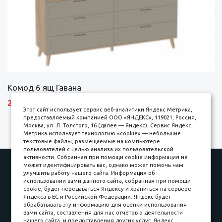
Комод 6 ящ Гавана
27690 р.
Этот сайт использует сервис веб-аналитики Яндекс Метрика,
предоставляемый компанией ООО «ЯНДЕКС», 119021, Россия,
Москва, ул. Л. Толстого, 16 (далее — Яндекс). Сервис Яндекс
Метрика использует технологию «cookie» — небольшие
текстовые файлы, размещаемые на компьютере
пользователей с целью анализа их пользовательской
активности. Собранная при помощи cookie информация не
Наши работы
Оплата
может идентифицировать вас, однако может помочь нам
улучшить работу нашего сайта. Информация об
Доставка и сборка
Гарантии
использовании вами данного сайта, собранная при помощи
cookie, будет передаваться Яндексу и храниться на сервере
Карьера в компании
Контакты
Яндекса в ЕС и Российской Федерации. Яндекс будет
обрабатывать эту информацию для оценки использования
вами сайта, составления для нас отчетов о деятельности
Принимаем к оплате
нашего сайта, и предоставления других услуг. Яндекс