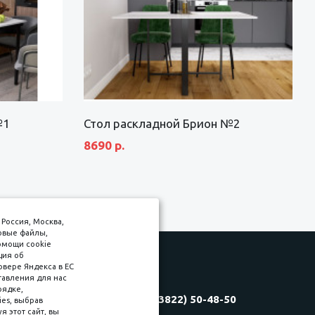
№1
Стол раскладной Брион №2
8690 р.
Россия, Москва,
товые файлы,
омощи cookie
ция об
рвере Яндекса в ЕС
тавления для нас
Соляная, 6, стр. 16
рядке,
8 (3822) 50-48-50
es, выбрав
(3822) 60-70-30
 этот сайт, вы