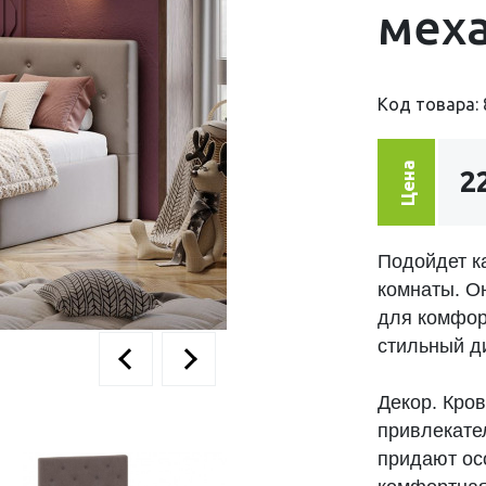
меха
Код товара: 
Цена
2
Подойдет к
комнаты. О
для комфор
стильный д
Декор. Кров
привлекате
придают ос