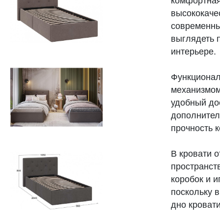
комфортная
высококаче
современных
выглядеть 
интерьере.
Функционал
механизмом
удобный дос
дополнител
прочность к
В кровати о
пространст
коробок и и
поскольку в
дно кроват