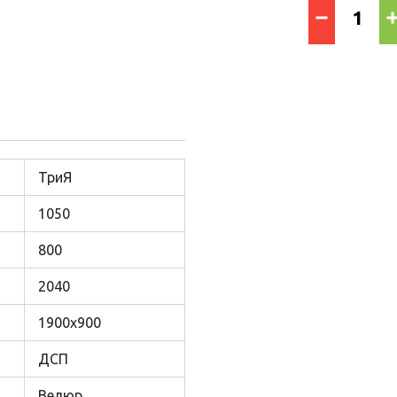
ТриЯ
1050
800
2040
1900х900
ДСП
Велюр