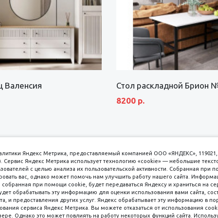
щ Валенсия
Стол раскладной Брион 
8200 р.
аналитики Яндекс Метрика, предоставляемый компанией ООО «ЯНДЕКС», 119021, 
кс). Сервис Яндекс Метрика использует технологию «cookie» — небольшие текс
вателей с целью анализа их пользовательской активности. Собранная при п
вать вас, однако может помочь нам улучшить работу нашего сайта. Информа
 собранная при помощи cookie, будет передаваться Яндексу и храниться на се
удет обрабатывать эту информацию для оценки использования вами сайта, сос
имаем к оплате
пл. 
та, и предоставления других услуг. Яндекс обрабатывает эту информацию в по
ования сервиса Яндекс Метрика. Вы можете отказаться от использования cooki
8 
ере. Однако это может повлиять на работу некоторых функций сайта. Используя