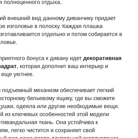
я полноценного отдыха.
й внешний вид данному диванчику придает
ое изголовье в полоску. Каждая плашка
зготавливается отдельно и потом собирается в
оловье.
приятного бонуса к дивану идет
декоративная
вадрат
, которая дополнит ваш интерьер и
о еще уютнее.
 подъемный механизм обеспечивает легкий
росторному бельевому ящику, где вы сможете
душки, одеяла или другие необходимые вещи.
й из ключевых особенностей этой модели
нтивандальная ткань. Она устойчива к
м, легко чистится и сохраняет свой