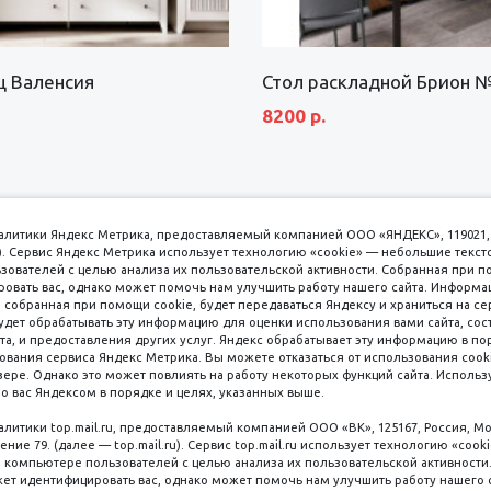
щ Валенсия
Стол раскладной Брион 
8200 р.
аналитики Яндекс Метрика, предоставляемый компанией ООО «ЯНДЕКС», 119021, 
кс). Сервис Яндекс Метрика использует технологию «cookie» — небольшие текс
вателей с целью анализа их пользовательской активности. Собранная при п
вать вас, однако может помочь нам улучшить работу нашего сайта. Информа
 собранная при помощи cookie, будет передаваться Яндексу и храниться на се
удет обрабатывать эту информацию для оценки использования вами сайта, сос
имаем к оплате
пл. 
та, и предоставления других услуг. Яндекс обрабатывает эту информацию в по
ования сервиса Яндекс Метрика. Вы можете отказаться от использования cooki
8 
ере. Однако это может повлиять на работу некоторых функций сайта. Используя
о вас Яндексом в порядке и целях, указанных выше.
8 
8 
налитики top.mail.ru, предоставляемый компанией ООО «ВК», 125167, Россия, Мо
Наличные
ение 79. (далее — top.mail.ru). Сервис top.mail.ru использует технологию «coo
компьютере пользователей с целью анализа их пользовательской активности
ет идентифицировать вас, однако может помочь нам улучшить работу нашего 