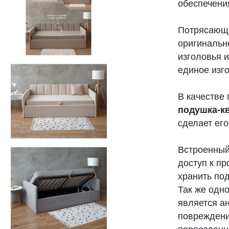
обеспечени
Потрясающи
оригинальн
изголовья и
единое изг
В качестве 
подушка-к
сделает ег
Встроенный
доступ к п
хранить по
Так же о
дно
является а
повреждения