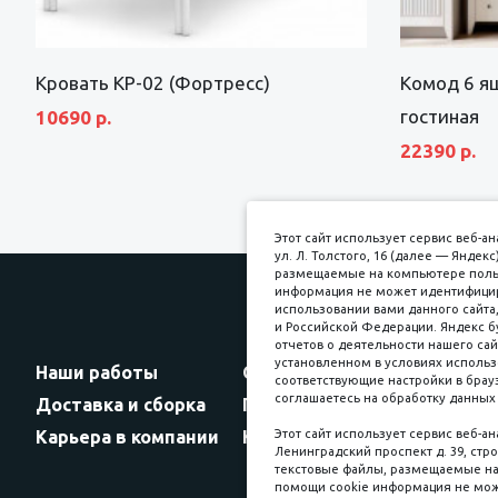
Кровать КР-02 (Фортресс)
Комод 6 я
гостиная
10690 р.
22390 р.
Этот сайт использует сервис веб-
ул. Л. Толстого, 16 (далее — Янде
размещаемые на компьютере пользо
информация не может идентифициро
использовании вами данного сайта,
и Российской Федерации. Яндекс б
Прин
отчетов о деятельности нашего сай
установленном в условиях использ
Наши работы
Оплата
соответствующие настройки в брауз
соглашаетесь на обработку данных 
Доставка и сборка
Гарантии
Карьера в компании
Контакты
Этот сайт использует сервис веб-а
Ленинградский проспект д. 39, стро
текстовые файлы, размещаемые на 
помощи cookie информация не мож