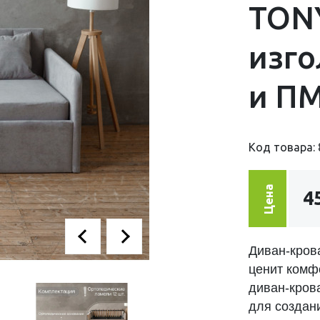
TONY
изго
и П
Код товара: 
Цена
4
Диван-кров
ценит комфо
диван-крова
для создан