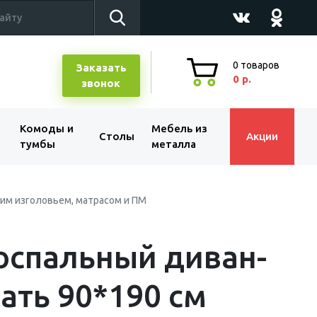
0
товаров
Заказать
0 р.
звонок
Комоды и
Мебель из
Столы
Акции
тумбы
металла
им изголовьем, матрасом и ПМ
оспальный диван-
ать 90*190 см