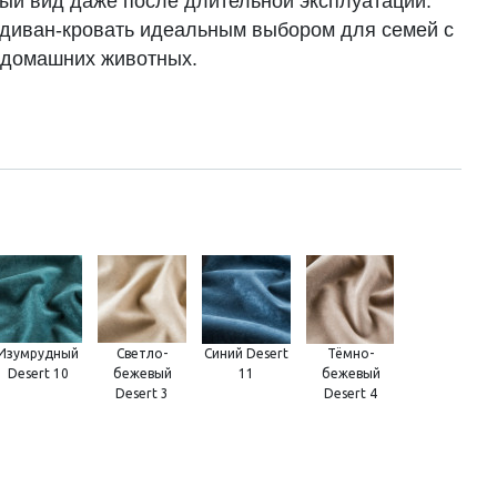
ый вид даже после длительной эксплуатации.
 диван-кровать идеальным выбором для семей с
 домашних животных.
Изумрудный
Светло-
Синий Desert
Тёмно-
Desert 10
бежевый
11
бежевый
Desert 3
Desert 4