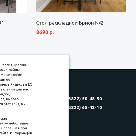
№1
Стол раскладной Брион №2
8690 р.
Россия, Москва,
товые файлы,
омощи cookie
ция об
рвере Яндекса в ЕС
тавления для нас
Соляная, 6, стр. 16
рядке,
8 (3822) 50-48-50
es, выбрав
(3822) 60-70-30
 этот сайт, вы
8 (3822) 65-42-10
(3822) 50-39-09
(3822) 22-77-68
сква,
kie» — небольшие
. Собранная при
сайта. Информация