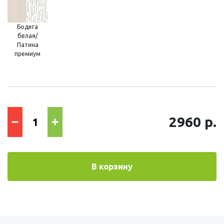
Бодега
белая/
Патина
премиум
2960 р.
В корзину