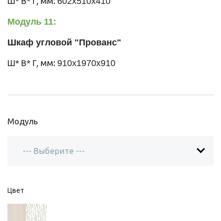
, мм:
Ш* В* Г
602х510х410
Модуль 11:
Шкаф угловой "Прованс"
, мм:
Ш* В* Г
910х1970х910
Модуль
Цвет