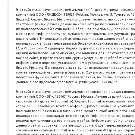
Этот сайт использует сервис веб-аналитики Яндекс Метрика, предос
компанией ООО «ЯНДЕКС», 119021, Россия, Москва, ул. Л. Толстого, 1
Яндекс). Сервис Яндекс Метрика использует технологию «cookie» —
текстовые файлы, размещаемые на компьютере пользователей с це
их пользовательской активности. Собранная при помощи cookie инф
может идентифицировать вас, однако может помочь нам улучшить р
нашего сайта. Информация об использовании вами данного сайта, со
помощи cookie, будет передаваться Яндексу и храниться на сервере 
ЕС и Российской Федерации. Яндекс будет обрабатывать эту информ
оценки использования вами сайта, составления для нас отчетов о де
нашего сайта, и предоставления других услуг. Яндекс обрабатывает э
информацию в порядке, установленном в условиях использования с
Яндекс Метрика. Вы можете отказаться от использования cookies, в
соответствующие настройки в браузере. Однако это может повлиять 
некоторых функций сайта. Используя этот сайт, вы соглашаетесь на о
данных о вас Яндексом в порядке и целях, указанных выше.
Этот сайт использует сервис веб-аналитики top.mail.ru, предоставля
компанией ООО «ВК», 125167, Россия, Москва, Ленинградский проспект
строение 79. (далее — top.mail.ru). Сервис top.mail.ru использует тех
«cookie» — небольшие текстовые файлы, размещаемые на компьют
пользователей с целью анализа их пользовательской активности. Со
помощи cookie информация не может идентифицировать вас, однако
помочь нам улучшить работу нашего сайта. Информация об использо
данного сайта, собранная при помощи cookie, будет передаваться top.
храниться на сервере top.mail.ru в ЕС и Российской Федерации. top.ma