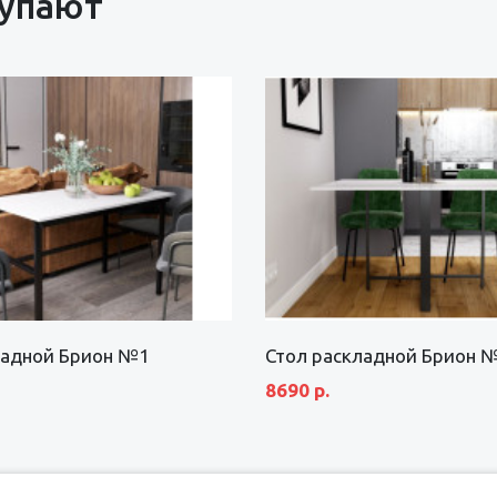
купают
ладной Брион №1
Стол раскладной Брион 
8690 р.