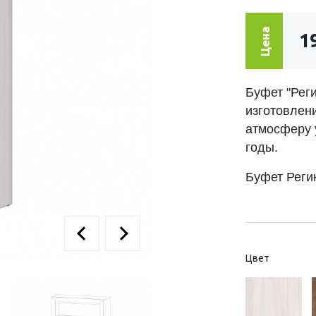
Цена
1
Буфет "Реги
изготовлени
атмосферу 
годы.
Буфет Рег
Цвет