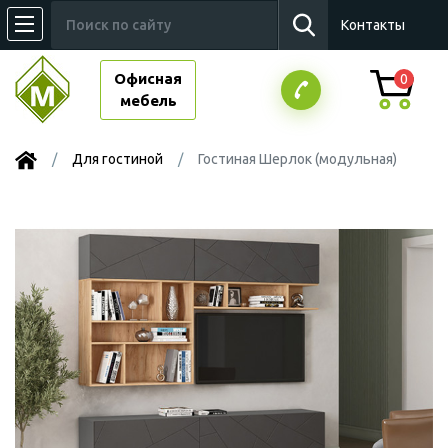
Контакты
Офисная
0
мебель
Для гостиной
Гостиная Шерлок (модульная)