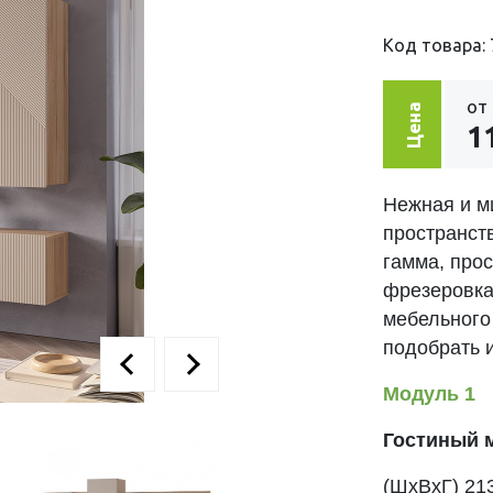
Код товара: 
от
Цена
1
Нежная и м
пространст
гамма, про
фрезеровка
мебельного
подобрать 
Модуль 1
Гостиный 
(ШхВхГ) 21