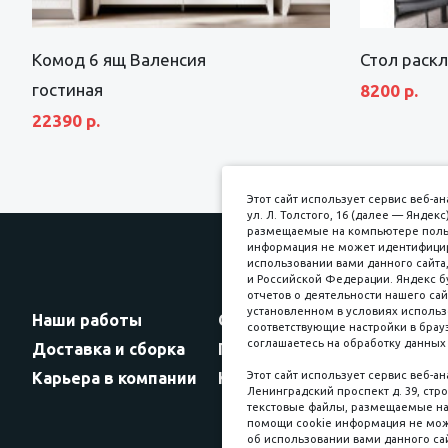
Комод 6 ящ Валенсия
Стол раск
гостиная
8200 р.
22390 р.
Этот сайт использует сервис веб-
ул. Л. Толстого, 16 (далее — Янде
размещаемые на компьютере пользо
информация не может идентифициро
использовании вами данного сайта,
и Российской Федерации. Яндекс б
Прин
отчетов о деятельности нашего сай
установленном в условиях использ
Наши работы
Оплата
соответствующие настройки в брауз
соглашаетесь на обработку данных 
Доставка и сборка
Гарантии
Карьера в компании
Контакты
Этот сайт использует сервис веб-а
Ленинградский проспект д. 39, стро
текстовые файлы, размещаемые на 
помощи cookie информация не мож
об использовании вами данного сай