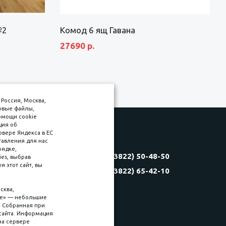
№2
Комод 6 ящ Гавана
27690 р.
Россия, Москва,
товые файлы,
омощи cookie
ция об
рвере Яндекса в ЕС
тавления для нас
Соляная, 6, стр. 16
рядке,
8 (3822) 50-48-50
es, выбрав
(3822) 60-70-30
 этот сайт, вы
8 (3822) 65-42-10
(3822) 50-39-09
(3822) 22-77-68
сква,
kie» — небольшие
. Собранная при
сайта. Информация
на сервере