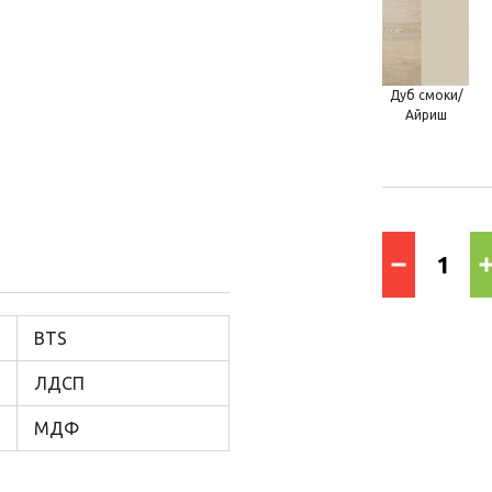
Дуб смоки/
Айриш
BTS
ЛДСП
МДФ