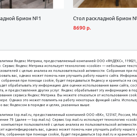
ладной Брион №1
Стол раскладной Брион 
8690 р.
аналитики Яндекс Метрика, предоставляемый компанией ООО «ЯНДЕКС», 119021, 
кс). Сервис Яндекс Метрика использует технологию «cookie» — небольшие текс
вателей с целью анализа их пользовательской активности. Собранная при п
вать вас, однако может помочь нам улучшить работу нашего сайта. Информа
 собранная при помощи cookie, будет передаваться Яндексу и храниться на се
удет обрабатывать эту информацию для оценки использования вами сайта, сос
имаем к оплате
пл. 
та, и предоставления других услуг. Яндекс обрабатывает эту информацию в по
ования сервиса Яндекс Метрика. Вы можете отказаться от использования cooki
8 
ере. Однако это может повлиять на работу некоторых функций сайта. Используя
о вас Яндексом в порядке и целях, указанных выше.
8 
8 
налитики top.mail.ru, предоставляемый компанией ООО «ВК», 125167, Россия, Мо
Наличные
ение 79. (далее — top.mail.ru). Сервис top.mail.ru использует технологию «coo
компьютере пользователей с целью анализа их пользовательской активности
ет идентифицировать вас, однако может помочь нам улучшить работу нашего 
та, собранная при помощи cookie, будет передаваться top.mail.ru и храниться 