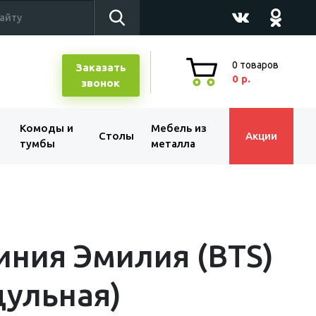
0
товаров
Заказать
0 р.
звонок
Комоды и
Мебель из
Столы
Акции
тумбы
металла
иния Эмилия (BTS)
ульная)