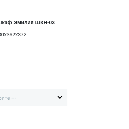
шкаф Эмилия ШКН-03
30х362х372