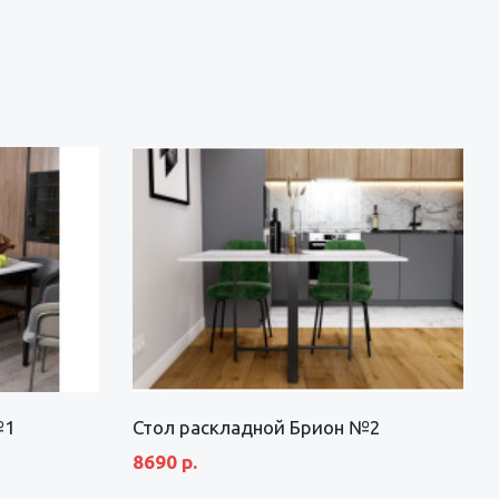
№1
Стол раскладной Брион №2
8690 р.