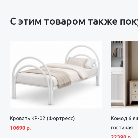
С этим товаром также по
Кровать КР-02 (Фортресс)
Комод 6 я
гостиная
10690 р.
22390 р.