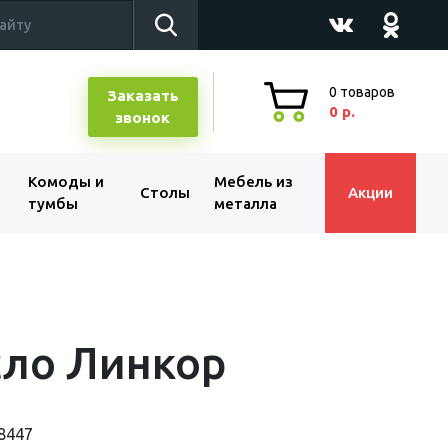
0
товаров
Заказать
0 р.
звонок
Комоды и
Мебель из
Столы
Акции
тумбы
металла
сло Линкор
8447