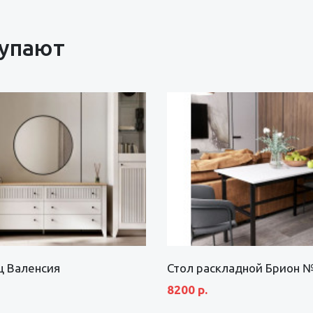
купают
щ Валенсия
Стол раскладной Брион 
8200 р.