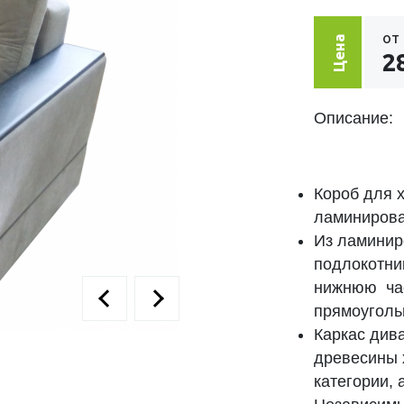
от
Цена
2
Описание:
Короб для х
ламинирова
Из ламинир
подлокотни
нижнюю час
прямоуголь
Каркас див
древесины х
категории, 