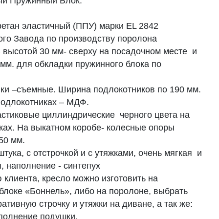
й Пружинный Блок.
етан эластичный (ППУ) марки
EL 2842
ого Завода по производству поролона
 высотой 30 мм- сверху на посадочном месте и
 мм. для обкладки пружинного блока по
ки –съемные. Ширина подлокотников по 190 мм.
подлокотниках – МДФ.
стиковые циллиндрические черного цвета на
ках. На выкатном коробе- колесные опоры
50 мм.
тука, с отстрочкой и с утяжками, очень мягкая и
, наполнение -
синтепух
 клиента, кресло можно изготовить на
блоке «
Боннель
», либо на поролоне, выбрать
ративную строчку и утяжки на диване, а так же:
полнение подушки.