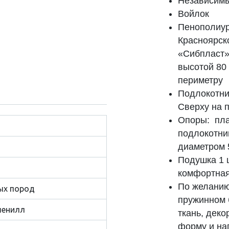
Независимы
Войлок
Пенополиур
Красноярск
«Сибпласт»
высотой 80
периметру
Подлокотни
Сверху на 
Опоры: пла
подлокотни
диаметром 
Подушка
1
ш
комфортная
По желанию
ых пород
пружинном 
шенилл
ткань, деко
форму и на